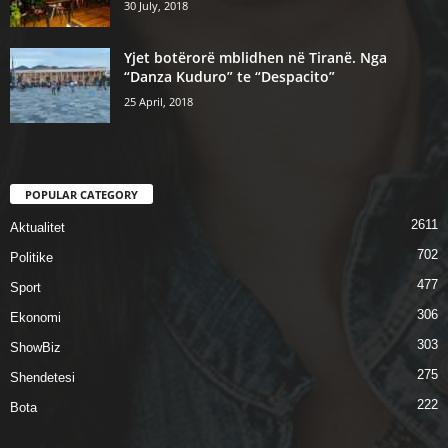
30 July, 2018
Yjet botërorë mblidhen në Tiranë. Nga
“Danza Kuduro” te “Despacito”
25 April, 2018
POPULAR CATEGORY
2611
Aktualitet
702
Politike
477
Sport
306
Ekonomi
303
ShowBiz
275
Shendetesi
222
Bota