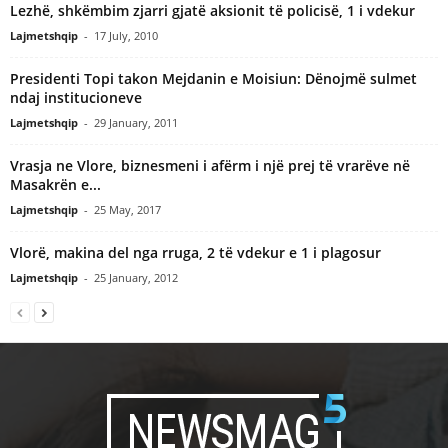
Lezhë, shkëmbim zjarri gjatë aksionit të policisë, 1 i vdekur
Lajmetshqip
-
17 July, 2010
Presidenti Topi takon Mejdanin e Moisiun: Dënojmë sulmet
ndaj institucioneve
Lajmetshqip
-
29 January, 2011
Vrasja ne Vlore, biznesmeni i afërm i një prej të vrarëve në
Masakrën e...
Lajmetshqip
-
25 May, 2017
Vlorë, makina del nga rruga, 2 të vdekur e 1 i plagosur
Lajmetshqip
-
25 January, 2012