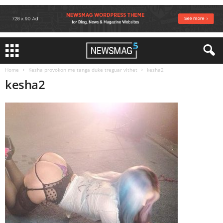
Home
Kesha provokon me tanga duke treguar vithet
kesha2
kesha2