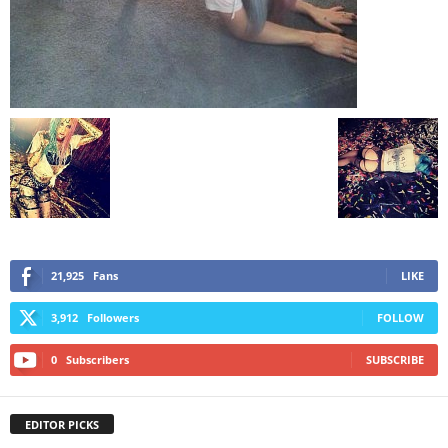
21,925
Fans
LIKE
3,912
Followers
FOLLOW
0
Subscribers
SUBSCRIBE
EDITOR PICKS