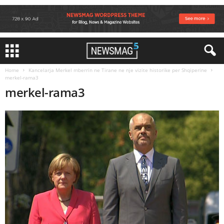
Home
Kancelarja Merkel mberrin ne Tirane ne nje vizite historike per Shqiperine
merkel-rama3
merkel-rama3