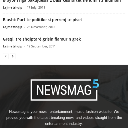
Mbyten nga pakujdesia 2 bashkëshortët ne lumin Shkumbin
Lajmetshqip
-
17 July, 2011
Blushi: Partite politike si perrenj te piset
Lajmetshqip
-
26 November, 2015
Greqi, tre shqiptarë grisin flamurin grek
Lajmetshqip
-
19 September, 2011
Newsmag is your news, entertainment, music fashion website. We
provide you with the latest breaking news and videos straight from the
entertainment industry.