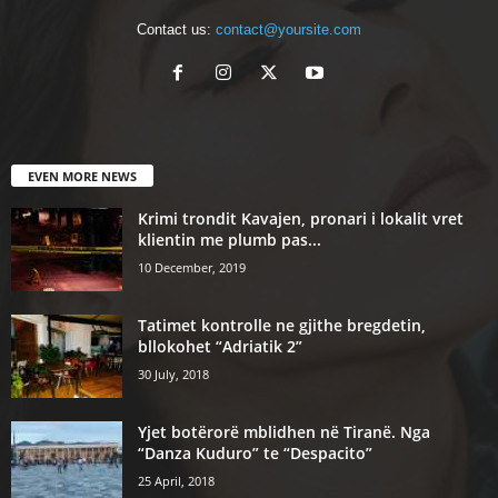
Contact us:
contact@yoursite.com
EVEN MORE NEWS
Krimi trondit Kavajen, pronari i lokalit vret
klientin me plumb pas...
10 December, 2019
Tatimet kontrolle ne gjithe bregdetin,
bllokohet “Adriatik 2”
30 July, 2018
Yjet botërorë mblidhen në Tiranë. Nga
“Danza Kuduro” te “Despacito”
25 April, 2018