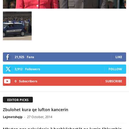
21,925
Fans
LIKE
3,912
Followers
FOLLOW
0
Subscribers
SUBSCRIBE
EDITOR PICKS
Zbulohet kura qe lufton kancerin
Lajmetshqip
-
27 October, 2014