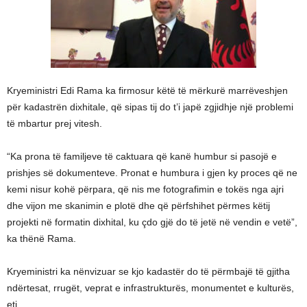
Kryeministri Edi Rama ka firmosur këtë të mërkurë marrëveshjen
për kadastrën dixhitale, që sipas tij do t’i japë zgjidhje një problemi
të mbartur prej vitesh.
“Ka prona të familjeve të caktuara që kanë humbur si pasojë e
prishjes së dokumenteve. Pronat e humbura i gjen ky proces që ne
kemi nisur kohë përpara, që nis me fotografimin e tokës nga ajri
dhe vijon me skanimin e plotë dhe që përfshihet përmes këtij
projekti në formatin dixhital, ku çdo gjë do të jetë në vendin e vetë”,
ka thënë Rama.
Kryeministri ka nënvizuar se kjo kadastër do të përmbajë të gjitha
ndërtesat, rrugët, veprat e infrastrukturës, monumentet e kulturës,
etj.