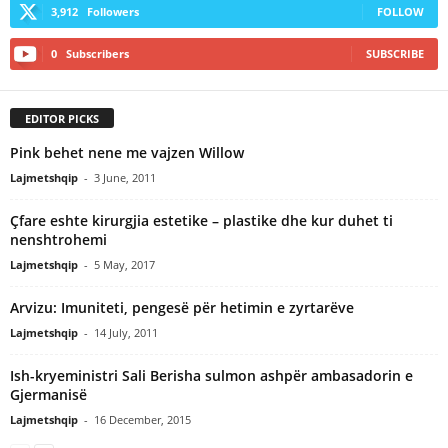
3,912
Followers
FOLLOW
0
Subscribers
SUBSCRIBE
EDITOR PICKS
Pink behet nene me vajzen Willow
Lajmetshqip
-
3 June, 2011
Çfare eshte kirurgjia estetike – plastike dhe kur duhet ti
nenshtrohemi
Lajmetshqip
-
5 May, 2017
Arvizu: Imuniteti, pengesë për hetimin e zyrtarëve
Lajmetshqip
-
14 July, 2011
Ish-kryeministri Sali Berisha sulmon ashpër ambasadorin e
Gjermanisë
Lajmetshqip
-
16 December, 2015