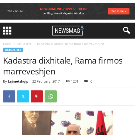
Home
Aktualitet
Kadastra dixhitale, Rama firmos marreveshjen
AKTUALITET
Kadastra dixhitale, Rama firmos
marreveshjen
By
Lajmetshqip
-
22 February, 2017
1231
0