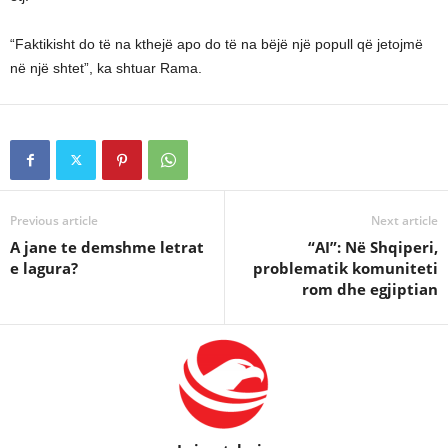
“Faktikisht do të na kthejë apo do të na bëjë një popull që jetojmë
në një shtet”, ka shtuar Rama.
Previous article
Next article
A jane te demshme letrat
“AI”: Në Shqiperi,
e lagura?
problematik komuniteti
rom dhe egjiptian