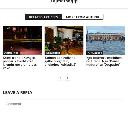
Lajmetshqip
RELATED ARTICLES
MORE FROM AUTHOR
Aktualitet
Aktualitet
Aktualitet
Krimi trondit Kavajen,
Tatimet kontrolle ne
Yjet botërorë mblidhen
pronari i lokalit vret
gjithe bregdetin,
në Tiranë. Nga “Danza
klientin me plumb pas
bllokohet “Adriatik 2”
Kuduro” te “Despacito”
koke
LEAVE A REPLY