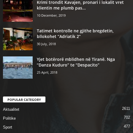
Krimi trondit Kavajen, pronari i lokalit vret
klientin me plumb pas...
10 December, 2019
Tatimet kontrolle ne gjithe bregdetin,
bllokohet “Adriatik 2”
30 July, 2018
Yjet botërorë mblidhen në Tiranë. Nga
“Danza Kuduro” te “Despacito”
25 April, 2018
POPULAR CATEGORY
2611
Aktualitet
702
Politike
477
Sport