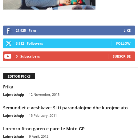
21,925
Fans
LIKE
3,912
Followers
FOLLOW
0
Subscribers
SUBSCRIBE
EDITOR PICKS
Frika
Lajmetshqip
-
12 November, 2015
Semundjet e veshkave: Si ti parandalojme dhe kurojme ato
Lajmetshqip
-
15 February, 2011
Lorenzo fiton garen e pare te Moto GP
Lajmetshqip
-
9 April, 2012