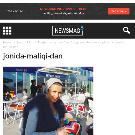
Home
Jonida Maliqi: Engjelli im quhet Dan dhe gezon shendet te plote
jonida-
maliqi-dan
jonida-maliqi-dan