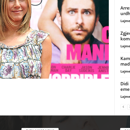
Arre
urdh
Lajme
Zgje
kom
Lajme
Kamp
mad
Lajme
Didi
eme
Lajme