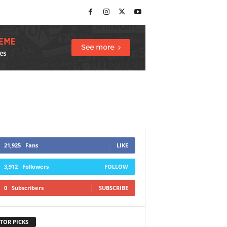
21,925
Fans
LIKE
3,912
Followers
FOLLOW
0
Subscribers
SUBSCRIBE
TOR PICKS