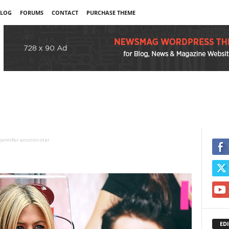
LOG
FORUMS
CONTACT
PURCHASE THEME
jennifer-aniston-star
EDI