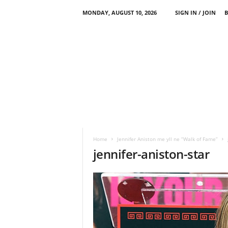
MONDAY, AUGUST 10, 2026
SIGN IN / JOIN
B
Home
Jennifer Aniston me yll ne “Walk of Fame”
jennifer-aniston-star