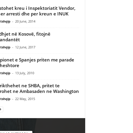
stohet kreu i Inspektoriatit Vendor,
er arresti dhe per kreun e INUK
tshqip
-
20 June, 2014
dhjet në Kosovë, fitojnë
andantët
tshqip
-
12 June, 2017
ionet e Spanjes priten me parade
heshtore
tshqip
-
13 July, 2010
 rikthehet ne SHBA, pritet te
rohet ne Ambasaden ne Washington
tshqip
-
22 May, 2015