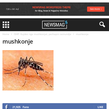
Home
ISHP: Kujdes nga mushkonjat, perhapin semundje
mushkonje
mushkonje
21,925
Fans
LIKE