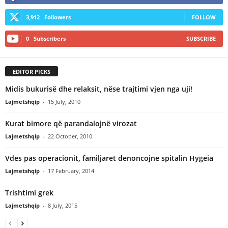
3,912
Followers
FOLLOW
0
Subscribers
SUBSCRIBE
EDITOR PICKS
Midis bukurisë dhe relaksit, nëse trajtimi vjen nga uji!
Lajmetshqip
-
15 July, 2010
Kurat bimore që parandalojnë virozat
Lajmetshqip
-
22 October, 2010
Vdes pas operacionit, familjaret denoncojne spitalin Hygeia
Lajmetshqip
-
17 February, 2014
Trishtimi grek
Lajmetshqip
-
8 July, 2015