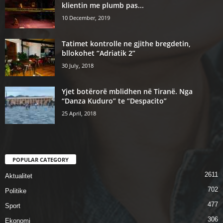
klientin me plumb pas...
10 December, 2019
Tatimet kontrolle ne gjithe bregdetin,
bllokohet “Adriatik 2”
30 July, 2018
Yjet botërorë mblidhen në Tiranë. Nga
“Danza Kuduro” te “Despacito”
25 April, 2018
POPULAR CATEGORY
2611
Aktualitet
702
Politike
477
Sport
306
Ekonomi