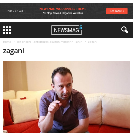
Home
Ish oficeri i antidroges akuzon ministrin Tahiri
zagani
zagani