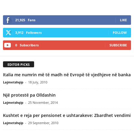
21,925
Fans
LIKE
3,912
Followers
FOLLOW
0
Subscribers
SUBSCRIBE
EDITOR PICKS
Italia me numrin më të madh në Evropë të vjedhjeve në banka
Lajmetshqip
-
18 July, 2010
Një protestë pa Olldashin
Lajmetshqip
-
25 November, 2014
Kushtet e reja per pensionet e ushtarakeve: Zbardhet vendimi
Lajmetshqip
-
29 September, 2010