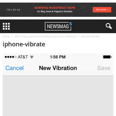
Home
IOS 7, disa opsione te fshehura qe do ju mahnisin
iphone-vibrate
iphone-vibrate