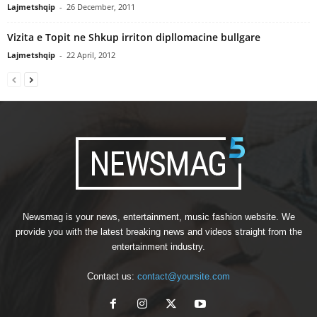
Lajmetshqip
-
26 December, 2011
Vizita e Topit ne Shkup irriton dipllomacine bullgare
Lajmetshqip
-
22 April, 2012
Newsmag is your news, entertainment, music fashion website. We
provide you with the latest breaking news and videos straight from the
entertainment industry.
Contact us:
contact@yoursite.com