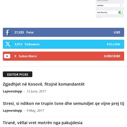
21,925
Fans
LIKE
3,912
Followers
FOLLOW
0
Subscribers
SUBSCRIBE
EDITOR PICKS
Zgjedhjet në Kosovë, fitojnë komandantët
Lajmetshqip
-
12 June, 2017
Stresi, si ndikon ne trupin tone dhe semundjet qe vijne prej tij
Lajmetshqip
-
9 May, 2017
Tiranë, vëllai vret motrën nga pakujdesia