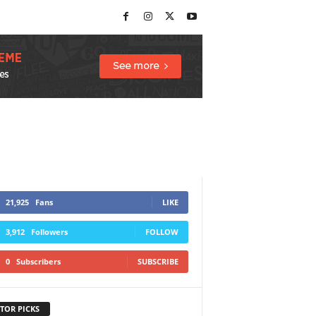
21,925
Fans
LIKE
3,912
Followers
FOLLOW
0
Subscribers
SUBSCRIBE
TOR PICKS