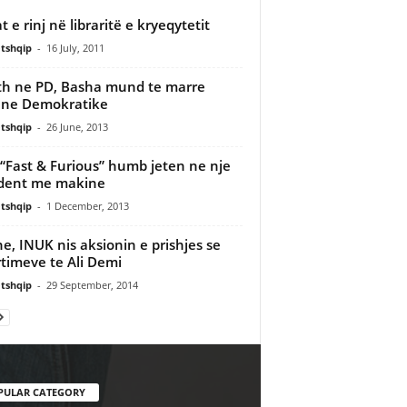
t e rinj në libraritë e kryeqytetit
tshqip
-
16 July, 2011
h ne PD, Basha mund te marre
ine Demokratike
tshqip
-
26 June, 2013
 i “Fast & Furious” humb jeten ne nje
dent me makine
tshqip
-
1 December, 2013
ne, INUK nis aksionin e prishjes se
timeve te Ali Demi
tshqip
-
29 September, 2014
PULAR CATEGORY