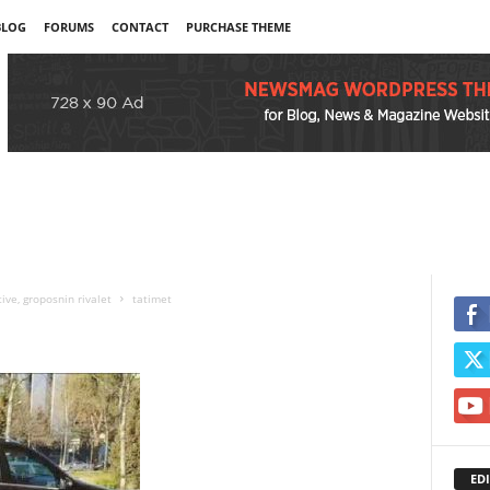
BLOG
FORUMS
CONTACT
PURCHASE THEME
ive, groposnin rivalet
tatimet
EDI