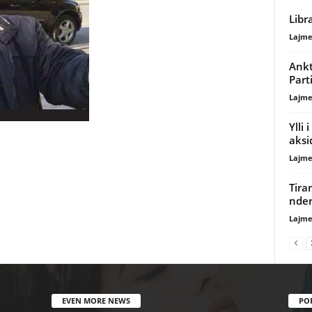
Libra
Lajme
Ankt
Part
Lajme
Ylli
aksi
Lajme
Tira
nder
Lajme
EVEN MORE NEWS
PO