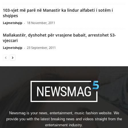
103-vjet më parë në Manastir ka lindur alfabeti i sotëm i
shqipes
Lajmetshqip
-
18 November, 2011
Mallakastër, dyshohet për vrasjene babait, arrestohet 53-
vjeccari
Lajmetshqip
-
23 September, 2011
Newsmag is your news, entertainment, music fashion website. We
provide you with the latest breaking news and videos straight from the
entertainment industry.