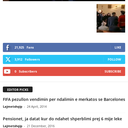
21,925
Fans
LIKE
3,912
Followers
FOLLOW
0
Subscribers
SUBSCRIBE
EDITOR PICKS
FIFA pezullon vendimin per ndalimin e merkatos se Barcelones
Lajmetshqip
-
24 April, 2014
Pensionet, ja datat kur do ndahet shperblimi prej 6 mije leke
Lajmetshqip
-
21 December, 2016