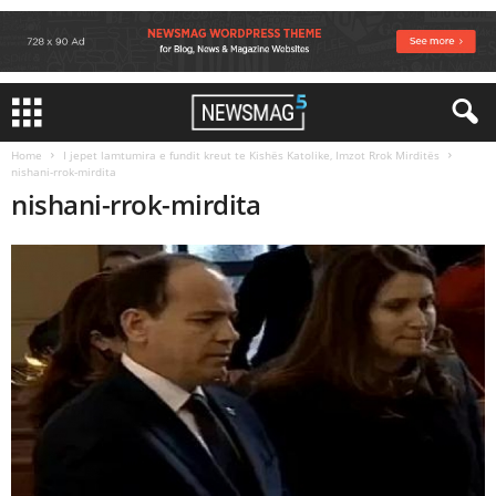
Home
I jepet lamtumira e fundit kreut te Kishës Katolike, Imzot Rrok Mirditës
nishani-rrok-mirdita
nishani-rrok-mirdita