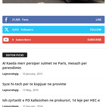
21,925
Fans
LIKE
3,912
Followers
FOLLOW
0
Subscribers
SUBSCRIBE
EDITOR PICKS
Al Kaeda merr persiper sulmet ne Paris, mesazh per
perendimin
Lajmetshqip
-
10 January, 2015
Syze hi-tech per te kopjuar ne provime
Lajmetshqip
-
13 May, 2016
Ish-zyrtarët e PD kallezohen ne prokurori, 14 leje per HEC-e
Lajmetshqip
-
15 January, 2014