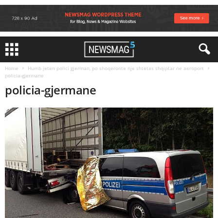
Home
Humb jeten polici gjerman, po shoqeronte nje shtetas shqiptar ne aeroport
policia-gjermane
policia-gjermane