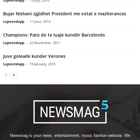
Lajmetshqip
-
13 July, 2010
Bujar Nishani zgjidhet President me votat e mazhorances
Lajmetshqip
-
11 June, 2012
Champions: Pato do te luaje kundër Barcelonës
Lajmetshqip
-
22 November, 2011
Juve goleade kunder Verones
Lajmetshqip
-
19 January, 2015
Newsmag is your news, entertainment, music fashion website. We