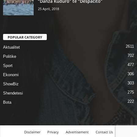
“Danza Kuduro” te “Despacito”
25 April, 2018
POPULAR CATEGORY
2611
Aktualitet
702
Politike
477
Sport
306
Ekonomi
303
ShowBiz
275
Shendetesi
222
Bota
Disclaimer
Privacy
Advertisement
Contact Us