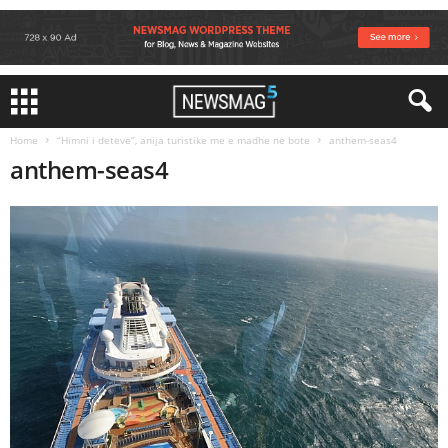
Home
“Himni i deteve”, anija turistike me e madhe ne bote
anthem-seas4
anthem-seas4