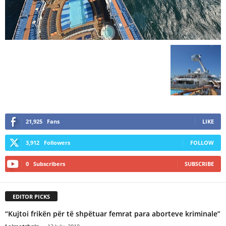
21,925
Fans
LIKE
3,912
Followers
FOLLOW
0
Subscribers
SUBSCRIBE
EDITOR PICKS
“Kujtoi frikën për të shpëtuar femrat para aborteve kriminale”