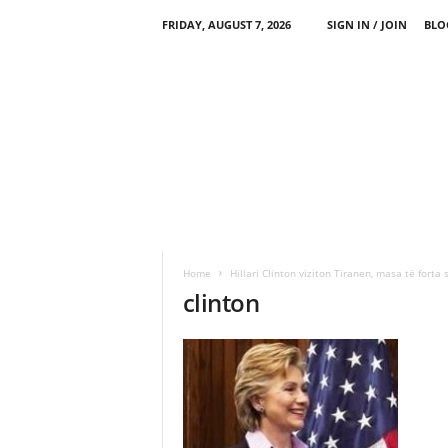
FRIDAY, AUGUST 7, 2026
SIGN IN / JOIN
BLO
Home
Hillari Clinton viziton Tiranen, masa të forta s
clinton