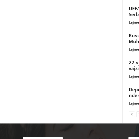
UEFA
Serb
Lajme
Kuve
Muho
Lajme
22-v
vajz
Lajme
Depu
ndër
Lajme