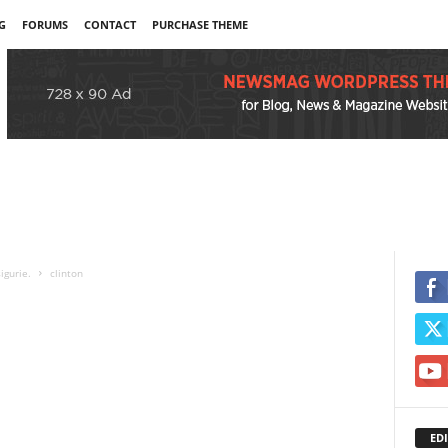
G
FORUMS
CONTACT
PURCHASE THEME
igurie.
clinton
EDI