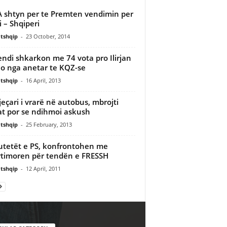
 shtyn per te Premten vendimin per
i – Shqiperi
tshqip
-
23 October, 2014
ndi shkarkon me 74 vota pro Ilirjan
 nga anetar te KQZ-se
tshqip
-
16 April, 2013
jeçari i vrarë në autobus, mbrojti
at por se ndihmoi askush
tshqip
-
25 February, 2013
tetët e PS, konfrontohen me
timoren për tendën e FRESSH
tshqip
-
12 April, 2011