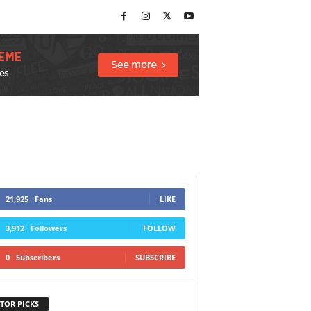
21,925
Fans
LIKE
3,912
Followers
FOLLOW
0
Subscribers
SUBSCRIBE
TOR PICKS