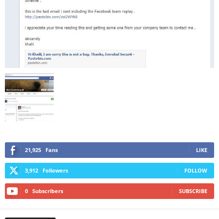
21,925
Fans
LIKE
3,912
Followers
FOLLOW
0
Subscribers
SUBSCRIBE