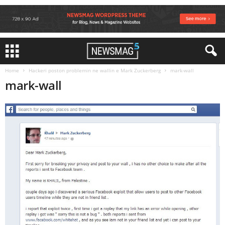
Home
Hackeri poston problemin ne wallin e Mark Zuckerberg
mark-wall
mark-wall