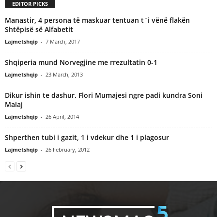
EDITOR PICKS
Manastir, 4 persona të maskuar tentuan t`i vënë flakën
Shtëpisë së Alfabetit
Lajmetshqip
-
7 March, 2017
Shqiperia mund Norvegjine me rrezultatin 0-1
Lajmetshqip
-
23 March, 2013
Dikur ishin te dashur. Flori Mumajesi ngre padi kundra Soni
Malaj
Lajmetshqip
-
26 April, 2014
Shperthen tubi i gazit, 1 i vdekur dhe 1 i plagosur
Lajmetshqip
-
26 February, 2012