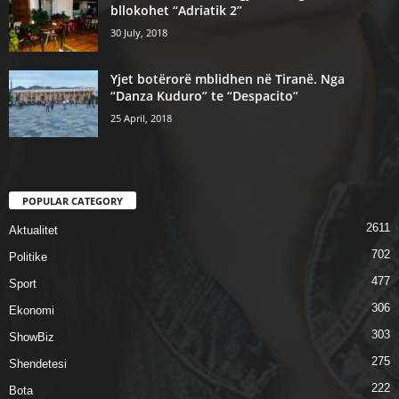
bllokohet “Adriatik 2”
30 July, 2018
Yjet botërorë mblidhen në Tiranë. Nga
“Danza Kuduro” te “Despacito”
25 April, 2018
POPULAR CATEGORY
2611
Aktualitet
702
Politike
477
Sport
306
Ekonomi
303
ShowBiz
275
Shendetesi
222
Bota