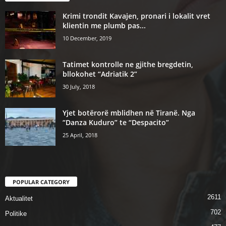
Krimi trondit Kavajen, pronari i lokalit vret
klientin me plumb pas...
10 December, 2019
Tatimet kontrolle ne gjithe bregdetin,
bllokohet “Adriatik 2”
30 July, 2018
Yjet botërorë mblidhen në Tiranë. Nga
“Danza Kuduro” te “Despacito”
25 April, 2018
POPULAR CATEGORY
2611
Aktualitet
702
Politike