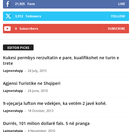
21,925
Fans
LIKE
3,912
Followers
FOLLOW
0
Subscribers
SUBSCRIBE
EDITOR PICKS
Kukesi permbys rerzultatin e pare, kualifikohet ne turin e
trete
Lajmetshqip
-
24 July, 2015
Agjensi Turistike ne Shqiperi
Lajmetshqip
-
24 June, 2010
9-vjeçarja lufton me vdekjen, ka vetëm 2 javë kohë.
Lajmetshqip
-
18 October, 2013
Durrës, 101 milion dollarë fals. 5 në pranga
Lajmetshqip
-
4 November, 2010