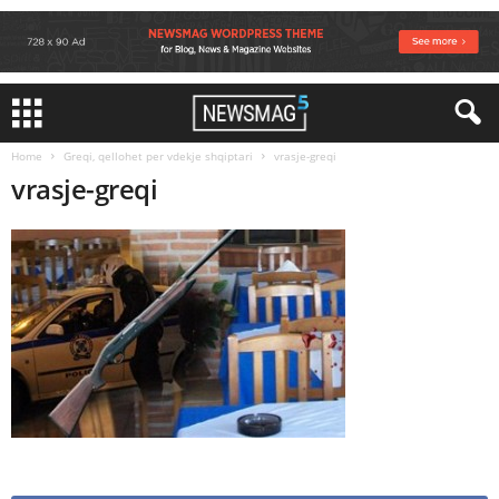
Home
Greqi, qellohet per vdekje shqiptari
vrasje-greqi
vrasje-greqi