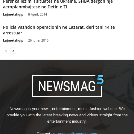
Pershkallezimi i situates ne Ukraine. SHBA dergon nje
aeroplanmbajtese ne Detin e Zi
Lajmetshqip
-
8 April, 2014
Policia vazhdon operacionin ne Lazarat, deri tani 14 te
arrestuar
Lajmetshqip
-
26 June, 2015
Newsmag is your news, entertainment, music fashion website. We
provide you with the latest breaking news and videos straight from the
entertainment industry.
Contact us:
contact@yoursite.com