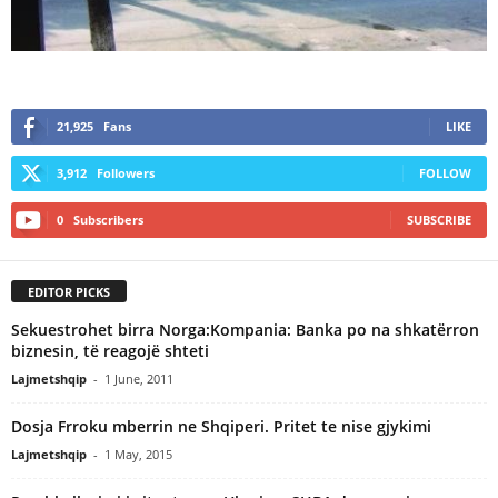
21,925
Fans
LIKE
3,912
Followers
FOLLOW
0
Subscribers
SUBSCRIBE
EDITOR PICKS
Sekuestrohet birra Norga:Kompania: Banka po na shkatërron
biznesin, të reagojë shteti
Lajmetshqip
-
1 June, 2011
Dosja Frroku mberrin ne Shqiperi. Pritet te nise gjykimi
Lajmetshqip
-
1 May, 2015