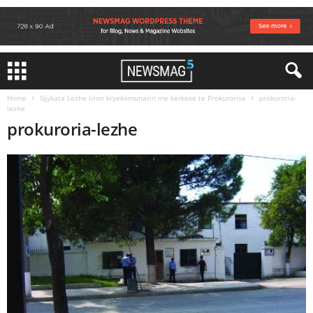
Home
Gjykata Lezhe liron kryekomunarin me kerkese te Prokurorise
prokuroria-
lezhe
prokuroria-lezhe