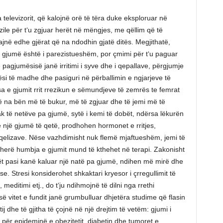
televizorit, që kalojnë orë të tëra duke eksploruar në
zile për t‘u zgjuar herët në mëngjes, me qëllim që të
në edhe gjërat që na ndodhin gjatë ditës. Megjithatë,
 gjumë është i parezistueshëm, por çmimi për t‘u paguar
 pagjumësisë janë irritimi i syve dhe i qepallave, përgjumje
i të madhe dhe pasiguri në përballimin e ngjarjeve të
a e gjumit rrit rrezikun e sëmundjeve të zemrës te femrat
ë na bën më të bukur, më të zgjuar dhe të jemi më të
 të netëve pa gjumë, sytë i kemi të dobët, ndërsa lëkurën
 një gjumë të qetë, prodhohen hormonet e rritjes,
e qelizave. Nëse vazhdimisht nuk flemë mjaftueshëm, jemi të
ëherë humbja e gjumit mund të kthehet në terapi. Zakonisht
ët pasi kanë kaluar një natë pa gjumë, ndihen më mirë dhe
e. Stresi konsiderohet shkaktari kryesor i çrregullimit të
 meditimi etj., do t‘ju ndihmojnë të dilni nga rrethi
së vitet e fundit janë grumbulluar dhjetëra studime që flasin
j dhe të gjitha të çojnë në një drejtim të vetëm: gjumi i
t për epideminë e obezitetit, diabetin dhe tumoret e