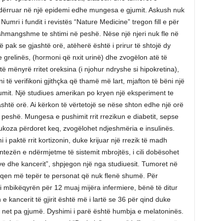
ndërruar në një epidemi edhe mungesa e gjumit. Askush nuk
umri i fundit i revistës “Nature Medicine” tregon fill e për
shmangshme te shtimi në peshë. Nëse një njeri nuk fle në
 pak se gjashtë orë, atëherë është i prirur të shtojë dy
 e grelinës, (hormoni që nxit urinë) dhe zvogëlon atë të
ë mënyrë rritet oreksina (i njohur ndryshe si hipokretina),
të verifikoni gjithçka që thamë më lart, mjafton të bëni një
umit. Një studiues amerikan po kryen një eksperiment te
shtë orë. Ai kërkon të vërtetojë se nëse shton edhe një orë
peshë. Mungesa e pushimit rrit rrezikun e diabetit, sepse
koza përdoret keq, zvogëlohet ndjeshmëria e insulinës.
i paktë rrit kortizonin, duke krijuar një rrezik të madh
intezën e ndërmjetme të sistemit mbrojtës, i cili dobësohet
e dhe kancerit”, shpjegon një nga studiuesit. Tumoret në
hfaqen më tepër te personat që nuk flenë shumë. Për
i mbikëqyrën për 12 muaj mijëra infermiere, bënë të ditur
e kancerit të gjirit është më i lartë se 36 për qind duke
et pa gjumë. Dyshimi i parë është humbja e melatoninës.