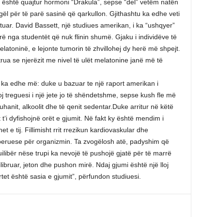
 është quajtur hormoni “Drakula”, sepse “del” vetëm natën
ël për të parë sasinë që qarkullon. Gjithashtu ka edhe veti
etuar. David Bassett, një studiues amerikan, i ka “ushqyer”
rrë nga studentët që nuk flinin shumë. Gjaku i individëve të
elatoninë, e lejonte tumorin të zhvillohej dy herë më shpejt.
ua se njerëzit me nivel të ulët melatonine janë më të
 ka edhe më: duke u bazuar te një raport amerikan i
loj treguesi i një jete jo të shëndetshme, sepse kush fle më
duhanit, alkoolit dhe të qenit sedentar.Duke arritur në këtë
t‘i dyfishojnë orët e gjumit. Në fakt ky është mendim i
 e tij. Fillimisht rrit rrezikun kardiovaskular dhe
peruese për organizmin. Ta zvogëlosh atë, padyshim që
uilibër nëse trupi ka nevojë të pushojë gjatë për të marrë
libruar, jeton dhe pushon mirë. Ndaj gjumi është një lloj
rtet është sasia e gjumit”, përfundon studiuesi.