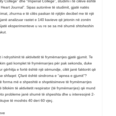
y College” dhe “Imperial College”, studimi i të cilëve është
Heart Journal”. Sipas autorëve të studimit, gjatë natës
himat, zhurma e të cilës paskan të njëjtin decibel me të një
 janë analizuar rastet e 140 kavieve që jetonin në zonën
 Gjatë eksperimenteve u vu re se sa më shumë shtoheshin
akut.
 i ndryshimit të aktivitetit të frymëmarrjes gjatë gjumit. Te
okim gati komplet të frymëmarrjes për pak sekonda, duke
 gërhitja e fortë është një sëmundje, cilët janë faktorët që
se shfaqet: Çfarë është sindroma e “apnea e gjumit”?
ë forma më e shpeshtë e shqetësimeve të frymëmarrjes
 bllokim të aktivitetit respirator (të frymëmarrjes) që mund
ëto probleme janë shumë të shpeshta dhe u interesojnë 2-
hkujve të moshës 40 deri 60 vjeç.
eve