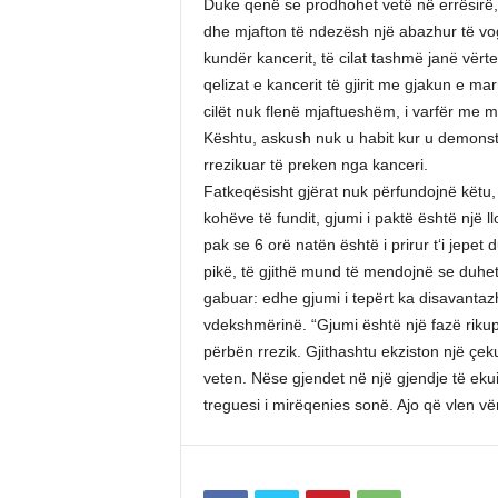
Duke qenë se prodhohet vetë në errësirë,
dhe mjafton të ndezësh një abazhur të vog
kundër kancerit, të cilat tashmë janë vërt
qelizat e kancerit të gjirit me gjakun e ma
cilët nuk flenë mjaftueshëm, i varfër me m
Kështu, askush nuk u habit kur u demonstr
rrezikuar të preken nga kanceri.
Fatkeqësisht gjërat nuk përfundojnë këtu,
kohëve të fundit, gjumi i paktë është një l
pak se 6 orë natën është i prirur t‘i jepet 
pikë, të gjithë mund të mendojnë se duhet 
gabuar: edhe gjumi i tepërt ka disavantazhet
vdekshmërinë. “Gjumi është një fazë riku
përbën rrezik. Gjithashtu ekziston një çek
veten. Nëse gjendet në një gjendje të ekui
treguesi i mirëqenies sonë. Ajo që vlen vë