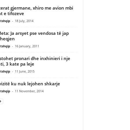
erat gjermane, xhiro me avion mbi
t e tifozeve
tshqip
-
18 July, 2014
 Meta: Ja arsyet pse vendosa të jap
ëheqjen
tshqip
-
16 January, 2011
stohet pronari dhe inxhinieri i nje
ti, 3 kate pa leje
tshqip
-
11 June, 2015
vizitë ku nuk lejohen shkarje
tshqip
-
11 November, 2014