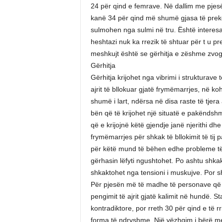
24 për qind e femrave. Në dallim me pjesë
kanë 34 për qind më shumë gjasa të prek
sulmohen nga sulmi në tru. Është interesant
heshtazi nuk ka rrezik të shtuar për t u p
meshkujt është se gërhitja e zëshme zvog
Gërhitja
Gërhitja krijohet nga vibrimi i strukturave
ajrit të bllokuar gjatë frymëmarrjes, në koh
shumë i lart, ndërsa në disa raste të tjera
bën që të krijohet një situatë e pakëndsh
që e krijojnë këtë gjendje janë njerithi dhe 
frymëmarrjes për shkak të bllokimit të tij 
për këtë mund të bëhen edhe probleme të f
gërhasin lëfyti ngushtohet. Po ashtu shka
shkaktohet nga tensioni i muskujve. Por s
Për pjesën më të madhe të personave që g
pengimit të ajrit gjatë kalimit në hundë. 
kontradiktore, por rreth 30 për qind e të 
forma të ndryshme. Një vëzhgim i bërë me 