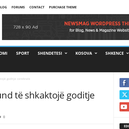
BLOG
FORUMS
CONTACT
PURCHASE THEME
OMI
SPORT
SHENDETESI
KOSOVA
SHKENCE
tojë goditje cerebrale
und të shkaktojë goditje
0
EDI