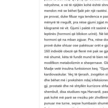
ndryshme, e në të njëjtën kohë është sh
mendon më se bëhet fjalë për një rastësi. N
pe provat, duke filluar nga tendenca e pa
mënyrë të rregullt, pra nëse gjumi zgjat më
kilogramë në vit. Gjumi i paktë rrit sasinë
leptinës (hormoni që bllokon urinë). Në kët
hormoni që na mban zgjuar. Pra, nëse doni 
provë duke shtuar ose pakësuar orët e gj
160 individë obezë që flenë më pak se gja
më shumë, këta të fundit mund të bien në 
modifikon metabolizmin e sheqernave. Glu
Madje vetë insulina funksionon keq. “Gjumi 
kardiovaskular. Veç të tjerash, zvogëlon s
dhe bëhet më i prekshëm ndaj infeksionev
gji, prostatë dhe në shtyllën kurrizore s
shembull, disa studiues nga Harvardi, pas
pak kohë më parë se rreziku për zhvillimin 
punuar me turne, sepse humbasin shumë n