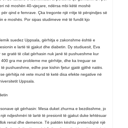
deri në moshën 40-vjeçare, ndërsa mbi këtë moshë
për qind e femrave. Çka tregonte një rritje të përqindjes së
min e moshës. Por sipas studimeve më të fundit kjo
kademik suedez Uppsala, gërhitja e zakonshme është e
ionin e lartë të gjakut dhe diabetin. Dy studiuesit, Eva
 se gratë të cilat gërhasin nuk janë të pushueshme kur
ë 400 gra me probleme me gërhitje, dhe ka treguar se
ë të pushueshme, edhe pse kishin fjetur gjatë gjithë natës.
ë se gërhitja në vete mund të ketë disa efekte negative në
iversitetit Uppsala.
etin
ersonave që gërhasin: Mesa duket zhurma e bezdisshme, jo
ë ndjeshmëri të lartë të presionit të gjakut duke lehtësuar
, bllok renal dhe demence. Të paktën kështu pretendojnë një