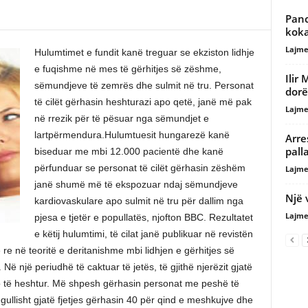
Panc
koka
Lajme
Hulumtimet e fundit kanë treguar se ekziston lidhje
e fuqishme në mes të gërhitjes së zëshme,
Ilir
sëmundjeve të zemrës dhe sulmit në tru. Personat
dor
të cilët gërhasin heshturazi apo qetë, janë më pak
Lajme
në rrezik për të pësuar nga sëmundjet e
lartpërmendura.Hulumtuesit hungarezë kanë
Arre
palla
biseduar me mbi 12.000 pacientë dhe kanë
përfunduar se personat të cilët gërhasin zëshëm
Lajme
janë shumë më të ekspozuar ndaj sëmundjeve
Një 
kardiovaskulare apo sulmit në tru për dallim nga
Lajme
pjesa e tjetër e popullatës, njofton BBC. Rezultatet
e këtij hulumtimi, të cilat janë publikuar në revistën
 re në teoritë e deritanishme mbi lidhjen e gërhitjes së
një periudhë të caktuar të jetës, të gjithë njerëzit gjatë
o të heshtur. Më shpesh gërhasin personat me peshë të
ullisht gjatë fjetjes gërhasin 40 për qind e meshkujve dhe