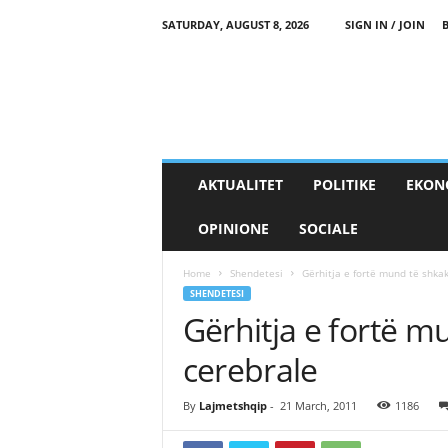
SATURDAY, AUGUST 8, 2026
SIGN IN / JOIN
AKTUALITET
POLITIKE
EKON
OPINIONE
SOCIALE
Home
Shendetesi
Gërhitja e fortë mund të shkak
SHENDETESI
Gërhitja e fortë m
cerebrale
By
Lajmetshqip
-
21 March, 2011
1186