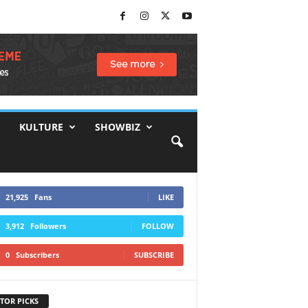
KULTURE
SHOWBIZ
21,925
Fans
LIKE
3,912
Followers
FOLLOW
0
Subscribers
SUBSCRIBE
TOR PICKS