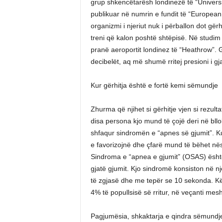
grup shkencëtarësh londinezë të “Universit
publikuar në numrin e fundit të “European 
organizmi i njeriut nuk i përballon dot gër
treni që kalon poshtë shtëpisë. Në studim
pranë aeroportit londinez të “Heathrow”.
decibelët, aq më shumë rritej presioni i gj
Kur gërhitja është e fortë kemi sëmundje
Zhurma që njihet si gërhitje vjen si rezultat
disa persona kjo mund të çojë deri në bll
shfaqur sindromën e “apnes së gjumit”. Kur
e favorizojnë dhe çfarë mund të bëhet në
Sindroma e “apnea e gjumit” (OSAS) ësht
gjatë gjumit. Kjo sindromë konsiston në një
të zgjasë dhe me tepër se 10 sekonda. K
4% të popullsisë së rritur, në veçanti mes
Pagjumësia, shkaktarja e qindra sëmundj