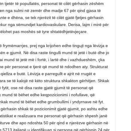
n tjetër të popullatës, personat të cilët gërhasin zëshëm
en nga sulmi në zemër dhe madje 67 për qind gjasa të
e e dhëna, se tek njerëzit të cilët gjatë fjetjes gërhasin
rekur nga sëmundjet kardiovaskulare. Derisa, lajm i mirë për
ëlohet pas moshës së tyre shtatëdhjetëvjeçare.
 të frymëmarrjes, prej nga krijohen edhe tingujt nga lëvizja e
ën e gjumit. Në disa raste tingulli mund të jetë i butë dhe jo
 ai mund të jetë më i fortë, i lartë dhe i vazhdueshëm, çka
me për personat e tjerë që mund të ndodhen aty. Strukturat
qiellza e butë. Lëvizja e parregullt e ajrit në rrugët e
para se të kalojë në këto struktura shkakton gërhitjen. Shkak
ytit, ose në disa raste gjatë gjumit të personat që
k mund të bëhet edhe keqpozicionimi i nofullave, që
hkak mund të bëhet edhe grumbullimi i yndyrnave në fyt.
ërhasin shkak të pozicionimit gjatë gjumit, po ashtu edhe
Statistikat e realizuara me personat që gërhasin shpesh janë
rriturve dhe apo ndoshta 50 për qind e njerëzve gërhasin në
5713 italianë u identifikuan si persona që gërhisnin 24 për