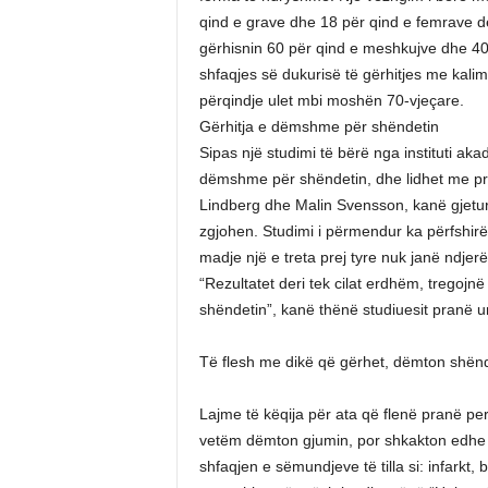
qind e grave dhe 18 për qind e femrave 
gërhisnin 60 për qind e meshkujve dhe 40 
shfaqjes së dukurisë të gërhitjes me kali
përqindje ulet mbi moshën 70-vjeçare.
Gërhitja e dëmshme për shëndetin
Sipas një studimi të bërë nga instituti a
dëmshme për shëndetin, dhe lidhet me pres
Lindberg dhe Malin Svensson, kanë gjetur
zgjohen. Studimi i përmendur ka përfshir
madje një e treta prej tyre nuk janë ndjer
“Rezultatet deri tek cilat erdhëm, tregojn
shëndetin”, kanë thënë studiuesit pranë un
Të flesh me dikë që gërhet, dëmton shënd
Lajme të këqija për ata që flenë pranë p
vetëm dëmton gjumin, por shkakton edhe nj
shfaqjen e sëmundjeve të tilla si: infarkt