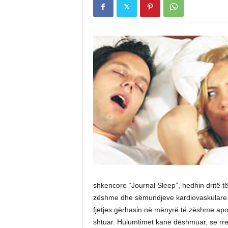
shkencore “Journal Sleep”, hedhin dritë të
zëshme dhe sëmundjeve kardiovaskulare. Në 
fjetjes gërhasin në mënyrë të zëshme ap
shtuar. Hulumtimet kanë dëshmuar, se rreg