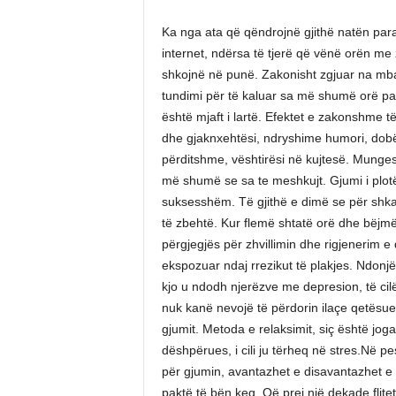
Ka nga ata që qëndrojnë gjithë natën para 
internet, ndërsa të tjerë që vënë orën me 
shkojnë në punë. Zakonisht zgjuar na mbaj
tundimi për të kaluar sa më shumë orë pa
është mjaft i lartë. Efektet e zakonshme të
dhe gjaknxehtësi, ndryshime humori, dobës
përditshme, vështirësi në kujtesë. Munges
më shumë se sa te meshkujt. Gjumi i plot
suksesshëm. Të gjithë e dimë se për shkak
të zbehtë. Kur flemë shtatë orë dhe bëjmë
përgjegjës për zhvillimin dhe rigjenerim 
ekspozuar ndaj rrezikut të plakjes. Ndonj
kjo u ndodh njerëzve me depresion, të cil
nuk kanë nevojë të përdorin ilaçe qetësues
gjumit. Metoda e relaksimit, siç është joga,
dëshpërues, i cili ju tërheq në stres.Në pe
për gjumin, avantazhet e disavantazhet e ti
paktë të bën keq. Që prej një dekade flite