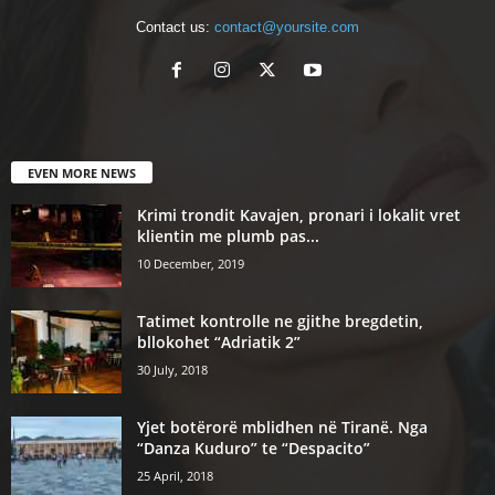
Contact us:
contact@yoursite.com
EVEN MORE NEWS
Krimi trondit Kavajen, pronari i lokalit vret
klientin me plumb pas...
10 December, 2019
Tatimet kontrolle ne gjithe bregdetin,
bllokohet “Adriatik 2”
30 July, 2018
Yjet botërorë mblidhen në Tiranë. Nga
“Danza Kuduro” te “Despacito”
25 April, 2018