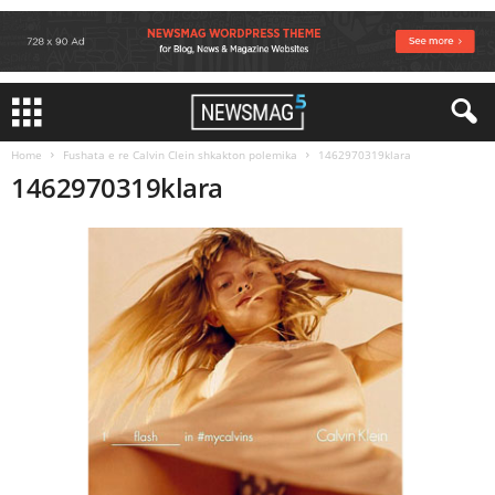
Home
Fushata e re Calvin Clein shkakton polemika
1462970319klara
1462970319klara