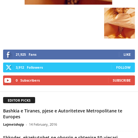
21,925
Fans
LIKE
3,912
Followers
FOLLOW
0
Subscribers
SUBSCRIBE
EDITOR PICKS
Bashkia e Tiranes, pjese e Autoriteteve Metropolitane te
Europes
Lajmetshqip
-
14 February, 2016
Shkoder, ekzekutohet ne oborrin e shtepise 50-vjecari