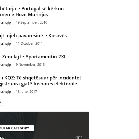
ëtarja e Portugalisë kërkon
mën e Hoze Murinjos
tshqip
-
19 September, 2010
jti njeh pavarësinë e Kosovës
tshqip
-
11 October, 2011
 Zenelaj le Apartamentin 2XL
tshqip
-
9 November, 2013
 i KQZ: Të shqetësuar për incidentet
gjistruara gjatë fushatës elektorale
tshqip
-
18 June, 2017
PULAR CATEGORY
2611
itet