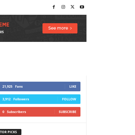
21,925
Fans
LIKE
3,912
Followers
FOLLOW
0
Subscribers
SUBSCRIBE
TOR PICKS