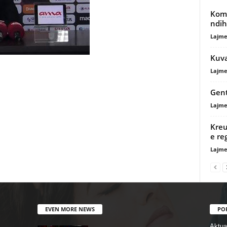
Komb
ndih
Lajme
Kuva
Lajme
Gent
Lajme
Kreu
e re
Lajme
EVEN MORE NEWS
PO
Aktual