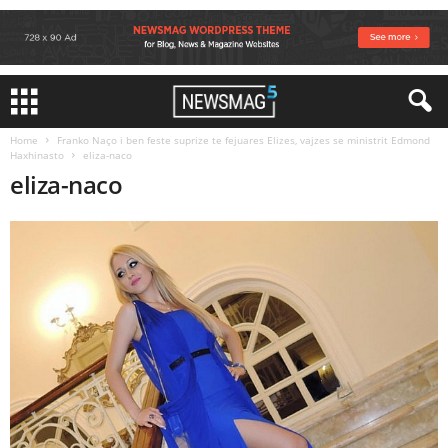
Home
Franko Naço i ben feste suprize te fejuares Elizes, vajzes se ministrit Edmond
Haxhinasto
eliza-naco
eliza-naco