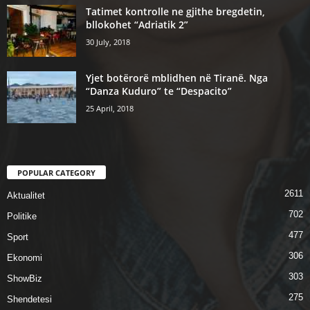
Tatimet kontrolle ne gjithe bregdetin,
bllokohet “Adriatik 2”
30 July, 2018
Yjet botërorë mblidhen në Tiranë. Nga
“Danza Kuduro” te “Despacito”
25 April, 2018
POPULAR CATEGORY
2611
Aktualitet
702
Politike
477
Sport
306
Ekonomi
303
ShowBiz
275
Shendetesi