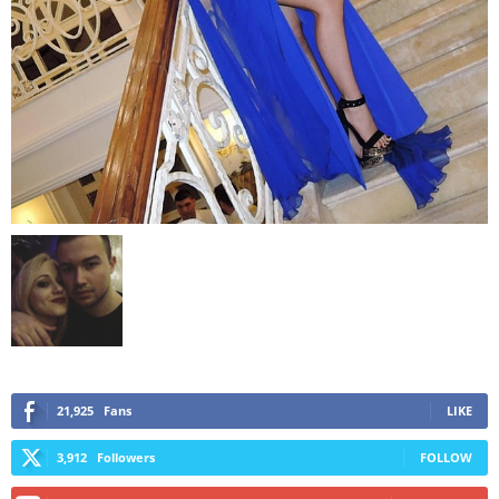
21,925
Fans
LIKE
3,912
Followers
FOLLOW