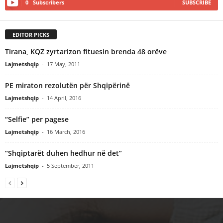
0
Subscribers
SUBSCRIBE
EDITOR PICKS
Tirana, KQZ zyrtarizon fituesin brenda 48 orëve
Lajmetshqip
-
17 May, 2011
PE miraton rezolutën për Shqipërinë
Lajmetshqip
-
14 April, 2016
“Selfie” per pagese
Lajmetshqip
-
16 March, 2016
“Shqiptarët duhen hedhur në det”
Lajmetshqip
-
5 September, 2011