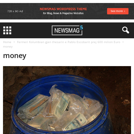
Home
Fermeri Kolumbian gjen thesarin e Pablo Escobarit prej 600 milion Euro
money
money