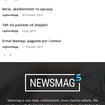
Berat, aksidentohet 16-vjecarja
Lajmetshqip
-
28 October, 2014
TAP nis punimet në Shqipëri
Lajmetshqip
-
4 July, 2015
Ermal Mamaqi, pagjume por i lumtur
Lajmetshqip
-
11 October, 2013
Newsmag is your news, entertainment, music fashion website. We