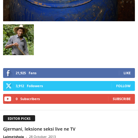
21,925
Fans
LIKE
3,912
Followers
FOLLOW
0
Subscribers
SUBSCRIBE
EDITOR PICKS
Gjermani, leksione seksi live ne TV
Lajmetshqip
-
28 October, 2013