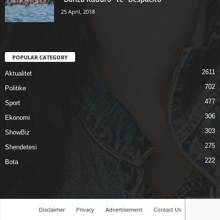
25 April, 2018
POPULAR CATEGORY
2611
Aktualitet
702
Politike
477
Sport
306
Ekonomi
303
ShowBiz
275
Shendetesi
222
Bota
Disclaimer
Privacy
Advertisement
Contact Us