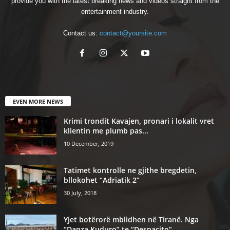
provide you with the latest breaking news and videos straight from the
entertainment industry.
Contact us:
contact@yoursite.com
EVEN MORE NEWS
Krimi trondit Kavajen, pronari i lokalit vret
klientin me plumb pas...
10 December, 2019
Tatimet kontrolle ne gjithe bregdetin,
bllokohet “Adriatik 2”
30 July, 2018
Yjet botërorë mblidhen në Tiranë. Nga
“Danza Kuduro” te “Despacito”