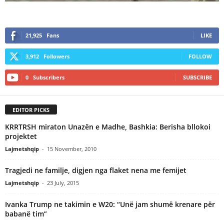
21,925
Fans
LIKE
3,912
Followers
FOLLOW
0
Subscribers
SUBSCRIBE
EDITOR PICKS
KRRTRSH miraton Unazën e Madhe, Bashkia: Berisha bllokoi
projektet
Lajmetshqip
-
15 November, 2010
Tragjedi ne familje, digjen nga flaket nena me femijet
Lajmetshqip
-
23 July, 2015
Ivanka Trump ne takimin e W20: “Unë jam shumë krenare për
babanë tim”