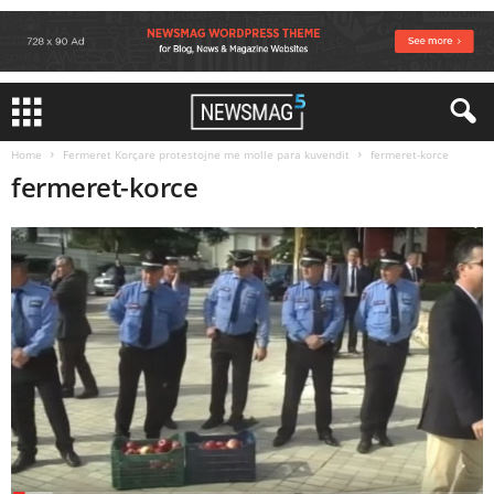
Home
Fermeret Korçare protestojne me molle para kuvendit
fermeret-korce
fermeret-korce