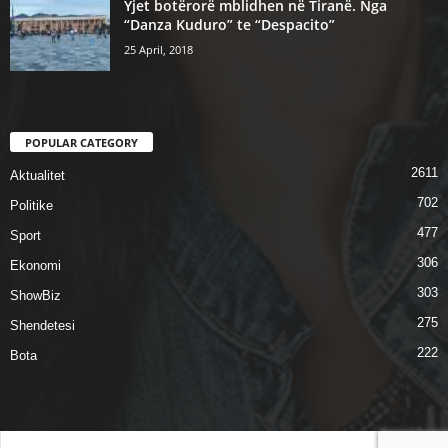
Yjet botërorë mblidhen në Tiranë. Nga
“Danza Kuduro” te “Despacito”
25 April, 2018
POPULAR CATEGORY
2611
Aktualitet
702
Politike
477
Sport
306
Ekonomi
303
ShowBiz
275
Shendetesi
222
Bota