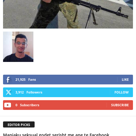
21,925
Fans
LIKE
3,912
Followers
FOLLOW
0
Subscribers
SUBSCRIBE
EDITOR PICKS
Manjaku seksual godet serisht me ane te Facebook