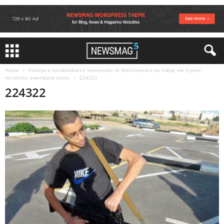
Home
Familja e bombarduesit vetëvrasës të Manchesterit ka lidhje me rrjetet
terroriste anembanë botës
224322
224322