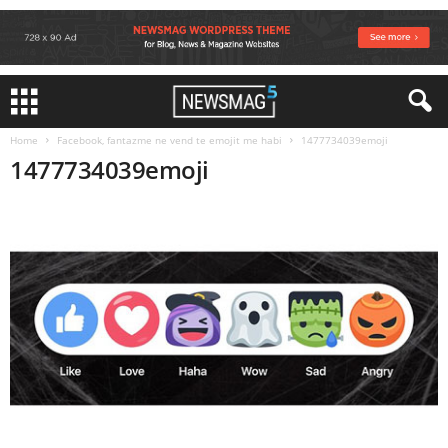
Home
Facebook, fantazme ne vend te emojit me habi
1477734039emoji
1477734039emoji