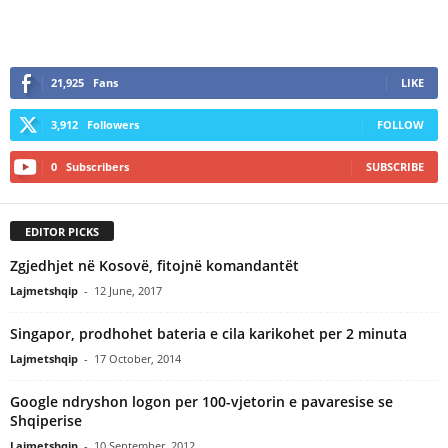
21,925
Fans
LIKE
3,912
Followers
FOLLOW
0
Subscribers
SUBSCRIBE
EDITOR PICKS
Zgjedhjet në Kosovë, fitojnë komandantët
Lajmetshqip
-
12 June, 2017
Singapor, prodhohet bateria e cila karikohet per 2 minuta
Lajmetshqip
-
17 October, 2014
Google ndryshon logon per 100-vjetorin e pavaresise se
Shqiperise
Lajmetshqip
-
10 September, 2012