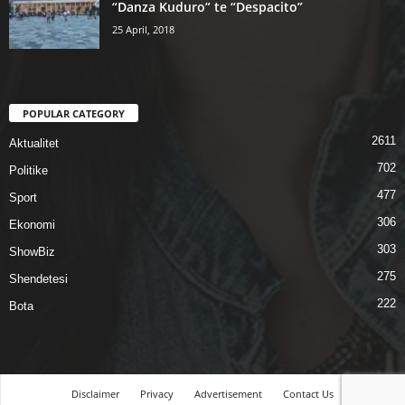
“Danza Kuduro” te “Despacito”
25 April, 2018
POPULAR CATEGORY
2611
Aktualitet
702
Politike
477
Sport
306
Ekonomi
303
ShowBiz
275
Shendetesi
222
Bota
Disclaimer
Privacy
Advertisement
Contact Us