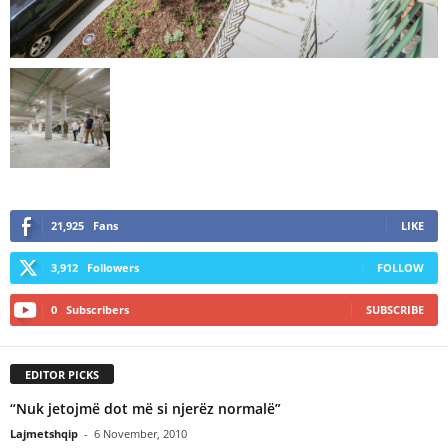
21,925
Fans
LIKE
3,912
Followers
FOLLOW
0
Subscribers
SUBSCRIBE
EDITOR PICKS
“Nuk jetojmë dot më si njerëz normalë”
Lajmetshqip
-
6 November, 2010