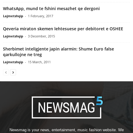
WhatsApp, mund te fshini mesazhet qe dergoni
Lajmetshqip
-
1 February, 2017
Qeveria miraton skemen lehtesuese per debitoret e OSHEE
Lajmetshqip
-
3 December, 2015
Sherbimet inteligjente japin alarmin: Shume Euro false
qarkullojne ne treg
Lajmetshqip
-
15 March, 2011
Newsmag is your news, entertainment, music fashion website. We