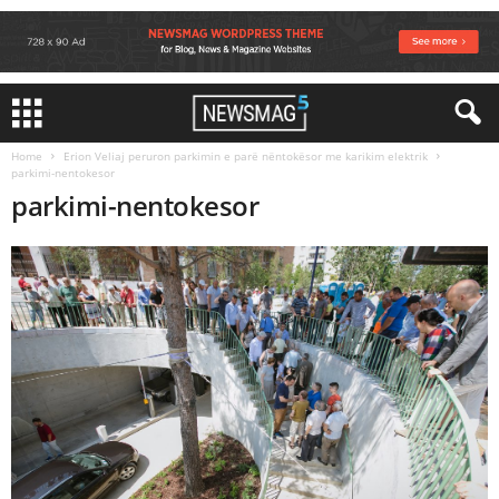
Home
Erion Veliaj peruron parkimin e parë nëntokësor me karikim elektrik
parkimi-nentokesor
parkimi-nentokesor