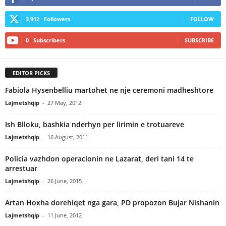
3,912
Followers
FOLLOW
0
Subscribers
SUBSCRIBE
EDITOR PICKS
Fabiola Hysenbelliu martohet ne nje ceremoni madheshtore
Lajmetshqip
-
27 May, 2012
Ish Blloku, bashkia nderhyn per lirimin e trotuareve
Lajmetshqip
-
16 August, 2011
Policia vazhdon operacionin ne Lazarat, deri tani 14 te
arrestuar
Lajmetshqip
-
26 June, 2015
Artan Hoxha dorehiqet nga gara, PD propozon Bujar Nishanin
Lajmetshqip
-
11 June, 2012