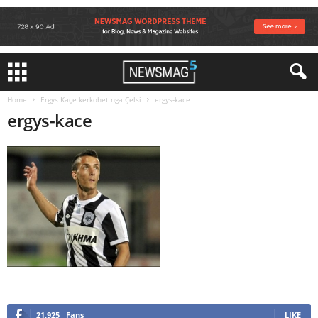
Home
Ergys Kaçe kerkohet nga Çelsi
ergys-kace
ergys-kace
21,925
Fans
LIKE