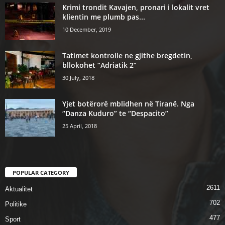
Krimi trondit Kavajen, pronari i lokalit vret
klientin me plumb pas...
10 December, 2019
Tatimet kontrolle ne gjithe bregdetin,
bllokohet “Adriatik 2”
30 July, 2018
Yjet botërorë mblidhen në Tiranë. Nga
“Danza Kuduro” te “Despacito”
25 April, 2018
POPULAR CATEGORY
2611
Aktualitet
702
Politike
477
Sport