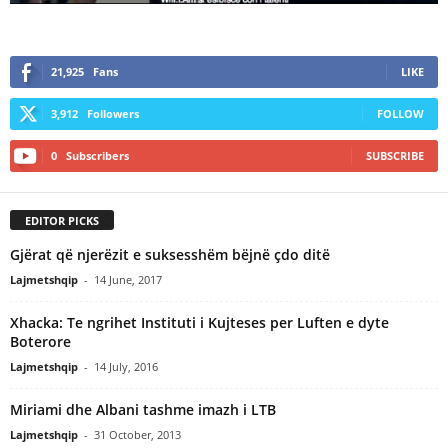
21,925
Fans
LIKE
3,912
Followers
FOLLOW
0
Subscribers
SUBSCRIBE
EDITOR PICKS
Gjërat që njerëzit e suksesshëm bëjnë çdo ditë
Lajmetshqip
-
14 June, 2017
Xhacka: Te ngrihet Instituti i Kujteses per Luften e dyte
Boterore
Lajmetshqip
-
14 July, 2016
Miriami dhe Albani tashme imazh i LTB
Lajmetshqip
-
31 October, 2013