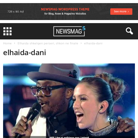
Home
Elhaida shkelqen perseri, shkon ne finale
elhaida-dani
elhaida-dani