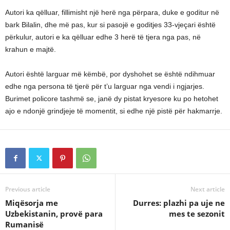
Autori ka qëlluar, fillimisht një herë nga përpara, duke e goditur në
bark Bilalin, dhe më pas, kur si pasojë e goditjes 33-vjeçari është
përkulur, autori e ka qëlluar edhe 3 herë të tjera nga pas, në
krahun e majtë.
Autori është larguar më këmbë, por dyshohet se është ndihmuar
edhe nga persona të tjerë për t’u larguar nga vendi i ngjarjes.
Burimet policore tashmë se, janë dy pistat kryesore ku po hetohet
ajo e ndonjë grindjeje të momentit, si edhe një pistë për hakmarrje.
Previous article
Next article
Miqësorja me
Durres: plazhi pa uje ne
Uzbekistanin, provë para
mes te sezonit
Rumanisë