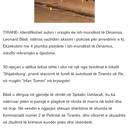
TIRANE- Identifikohet autori i vrasjës ëe ish-mundësit të Dinamos,
Leonard Bilali, ndërsa vazhdon aksioni i policisë për arrestimin e tij.
Ekzekutimi me 4 plumba pistolete i ish-mundësit të Dinamos,
ndodhi mbremjën e djeshme.
30-vjeçari u qëllua teksa ishte i ulur në një nga tavolinat e lokalit
‘Shijaksburg’, pranë stacionit të fundi të autobusit të Tiranës së Re,
në rrugën “Irfan Tomini” në kryeqytet.
Bilali u dërgua në gjendje të rëndë në Spitalin Ushtarak, ku ka
ndërruar jetën si pasojë e plagëve të rënda të marra në kokë dhe
në trup. Në vendin e ngjarjes shkuan shërbime të shumta të
Komisariatit numër 2 të Policisë së Tiranës, dhe oficerët e skuadrës
së zbulimit të krimeve kundër jetës dhe shëndetit.