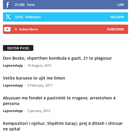
21,925
Fans
LIKE
3,912
Followers
FOLLOW
0
Subscribers
SUBSCRIBE
EDITOR PICKS
Don Bosko, shperthen bombula e gazit, 21 te plagosur
Lajmetshqip
-
10 August, 2015
Vetite kuruese te ujit me limon
Lajmetshqip
-
9 February, 2017
Abuzuan me fondet e pastrimit te rrugeve, arrestohen 4
persona
Lajmetshqip
-
5 January, 2015
Kompozitori i njohur, Shpëtim Saraçi, prej 4 ditesh i shtruar
ne spital