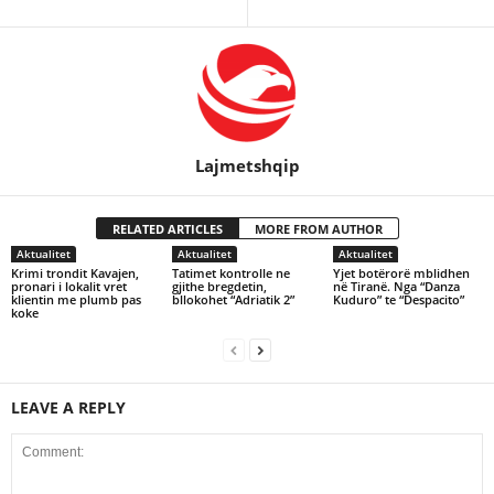
Lajmetshqip
RELATED ARTICLES
MORE FROM AUTHOR
Aktualitet
Aktualitet
Aktualitet
Krimi trondit Kavajen,
Tatimet kontrolle ne
Yjet botërorë mblidhen
pronari i lokalit vret
gjithe bregdetin,
në Tiranë. Nga “Danza
klientin me plumb pas
bllokohet “Adriatik 2”
Kuduro” te “Despacito”
koke
LEAVE A REPLY