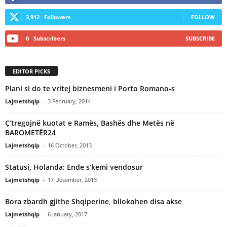
3,912
Followers
FOLLOW
0
Subscribers
SUBSCRIBE
EDITOR PICKS
Plani si do te vritej biznesmeni i Porto Romano-s
Lajmetshqip
-
3 February, 2014
Ç’tregojnë kuotat e Ramës, Bashës dhe Metës në
BAROMETËR24
Lajmetshqip
-
16 October, 2013
Statusi, Holanda: Ende s’kemi vendosur
Lajmetshqip
-
17 December, 2013
Bora zbardh gjithe Shqiperine, bllokohen disa akse
Lajmetshqip
-
6 January, 2017