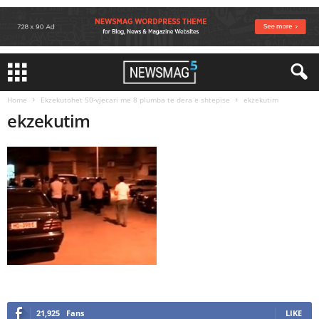
Home
Ekzekutohet 50-vjecari me 8 plumba te dera e shtepise
ekzekutim
ekzekutim
21,925
Fans
LIKE