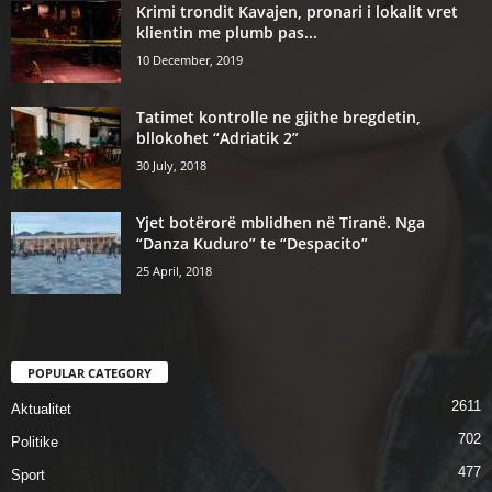
Krimi trondit Kavajen, pronari i lokalit vret
klientin me plumb pas...
10 December, 2019
Tatimet kontrolle ne gjithe bregdetin,
bllokohet “Adriatik 2”
30 July, 2018
Yjet botërorë mblidhen në Tiranë. Nga
“Danza Kuduro” te “Despacito”
25 April, 2018
POPULAR CATEGORY
2611
Aktualitet
702
Politike
477
Sport