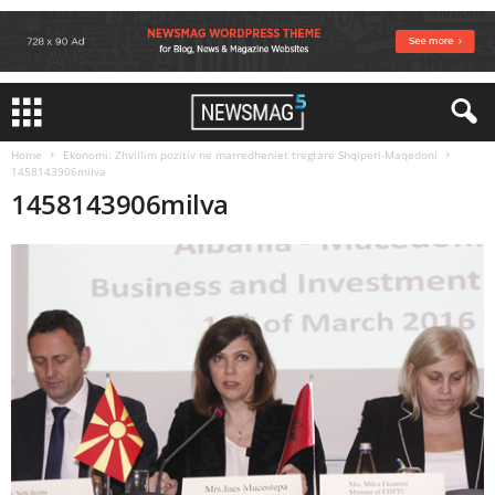
Home
Ekonomi: Zhvillim pozitiv ne marredheniet tregtare Shqiperi-Maqedoni
1458143906milva
1458143906milva