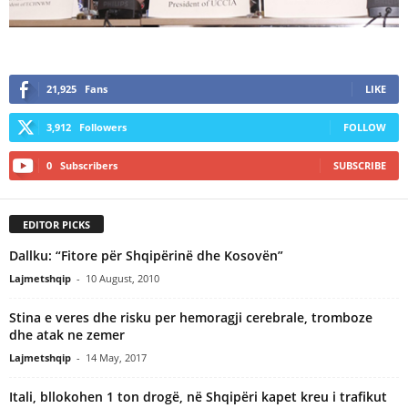
21,925
Fans
LIKE
3,912
Followers
FOLLOW
0
Subscribers
SUBSCRIBE
EDITOR PICKS
Dallku: “Fitore për Shqipërinë dhe Kosovën”
Lajmetshqip
-
10 August, 2010
Stina e veres dhe risku per hemoragji cerebrale, tromboze
dhe atak ne zemer
Lajmetshqip
-
14 May, 2017
Itali, bllokohen 1 ton drogë, në Shqipëri kapet kreu i trafikut