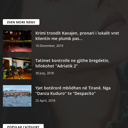
EVEN MORE NEWS
Krimi trondit Kavajen, pronari i lokalit vret
klientin me plumb pas...
10 December, 2019
Tatimet kontrolle ne gjithe bregdetin,
bllokohet “Adriatik 2”
30 July, 2018
Yjet botërorë mblidhen në Tiranë. Nga
“Danza Kuduro” te “Despacito”
25 April, 2018
POPULAR CATEGORY