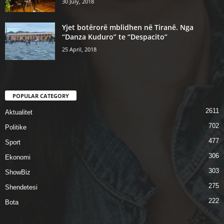
30 July, 2018
Yjet botërorë mblidhen në Tiranë. Nga
“Danza Kuduro” te “Despacito”
25 April, 2018
POPULAR CATEGORY
2611
Aktualitet
702
Politike
477
Sport
306
Ekonomi
303
ShowBiz
275
Shendetesi
222
Bota