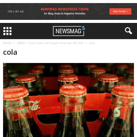
Home
Efekti i Coca Coles ne trupin tone per 60 min
cola
cola