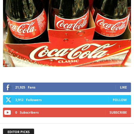
21,925
Fans
LIKE
3,912
Followers
FOLLOW
0
Subscribers
SUBSCRIBE
EDITOR PICKS