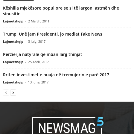
Këshilla mjekësore popullore se si të largoni astmën dhe
sinusitin
Lajmetshqip
-
2 March, 2011
Trump: Unë jam Presidenti, jo mediat Fake News
Lajmetshqip
-
3 July, 2017
Perzierja natyrale qe mban larg thinjat
Lajmetshqip
-
25 April, 2017
Rriten investimet e huaja në tremujorin e parë 2017
Lajmetshqip
-
13 June, 2017