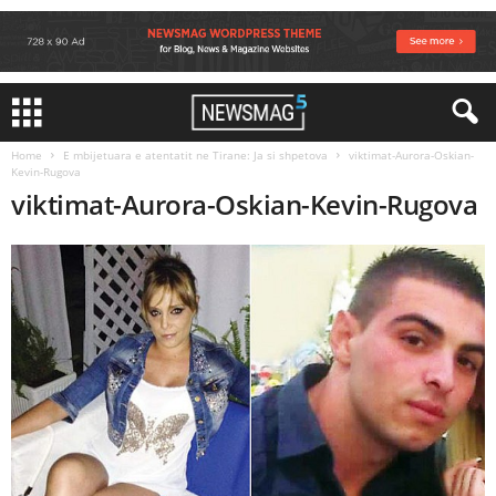
Home
E mbijetuara e atentatit ne Tirane: Ja si shpetova
viktimat-Aurora-Oskian-
Kevin-Rugova
viktimat-Aurora-Oskian-Kevin-Rugova