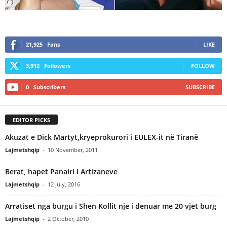
21,925
Fans
LIKE
3,912
Followers
FOLLOW
0
Subscribers
SUBSCRIBE
EDITOR PICKS
Akuzat e Dick Martyt,kryeprokurori i EULEX-it në Tiranë
Lajmetshqip
-
10 November, 2011
Berat, hapet Panairi i Artizaneve
Lajmetshqip
-
12 July, 2016
Arratiset nga burgu i Shen Kollit nje i denuar me 20 vjet burg
Lajmetshqip
-
2 October, 2010