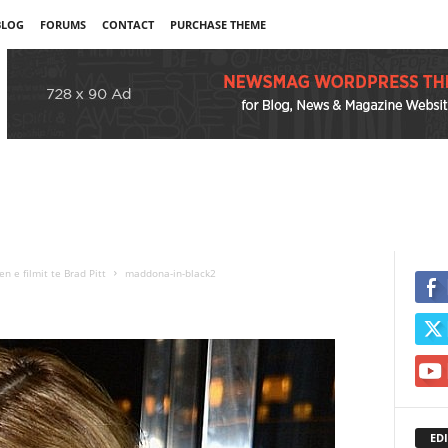
BLOG
FORUMS
CONTACT
PURCHASE THEME
 e filmit te Brad Pitt
maddona-in-black2
EDI