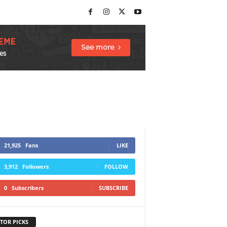
21,925
Fans
LIKE
3,912
Followers
FOLLOW
0
Subscribers
SUBSCRIBE
TOR PICKS