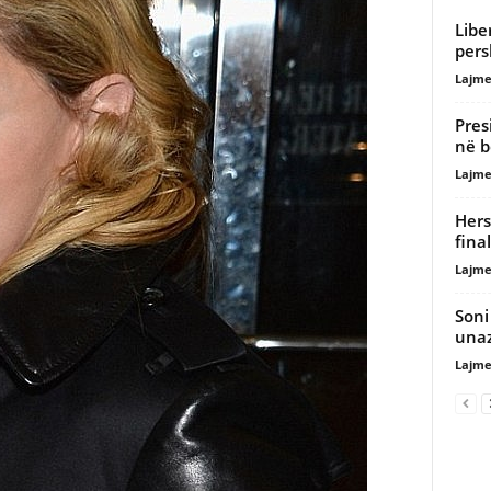
Libe
pers
Lajme
Pres
në b
Lajme
Hers
fina
Lajme
Soni
unaz
Lajme