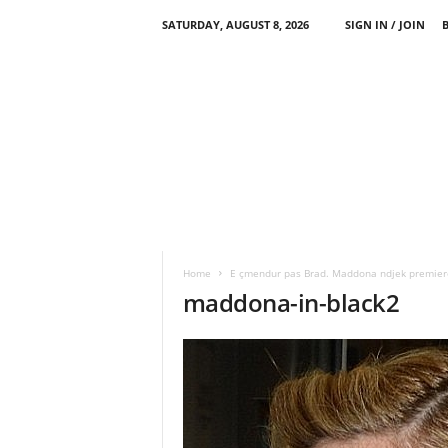
SATURDAY, AUGUST 8, 2026
SIGN IN / JOIN
Home
E çmendur pas Brad. Maddona ndjek premieren
maddona-in-black2