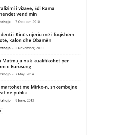
ralizimi i vizave, Edi Rama
hendet vendimin
tshqip
-
7 October, 2010
identi i Kinës njeriu më i fuqishëm
otë, kalon dhe Obamën
tshqip
-
5 November, 2010
i Matmuja nuk kualifikohet per
len e Eurosong
tshqip
-
7 May, 2014
 martohet me Mirko-n, shkembejne
at ne publik
tshqip
-
8 June, 2013