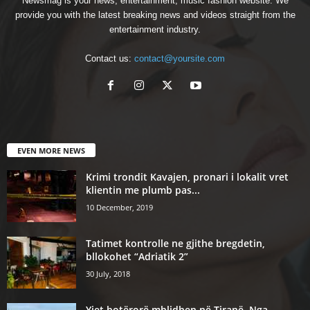
Newsmag is your news, entertainment, music fashion website. We
provide you with the latest breaking news and videos straight from the
entertainment industry.
Contact us:
contact@yoursite.com
EVEN MORE NEWS
Krimi trondit Kavajen, pronari i lokalit vret
klientin me plumb pas...
10 December, 2019
Tatimet kontrolle ne gjithe bregdetin,
bllokohet “Adriatik 2”
30 July, 2018
Yjet botërorë mblidhen në Tiranë. Nga