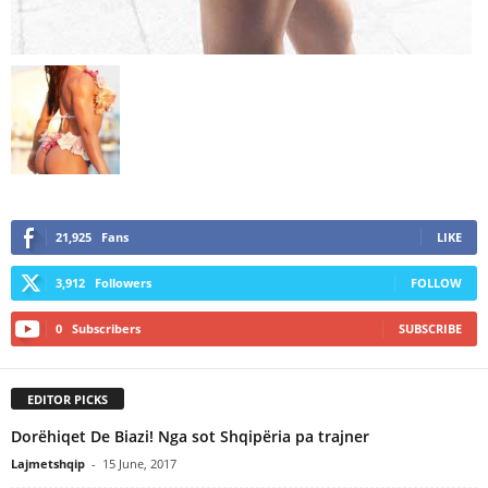
21,925
Fans
LIKE
3,912
Followers
FOLLOW
0
Subscribers
SUBSCRIBE
EDITOR PICKS
Dorëhiqet De Biazi! Nga sot Shqipëria pa trajner
Lajmetshqip
-
15 June, 2017