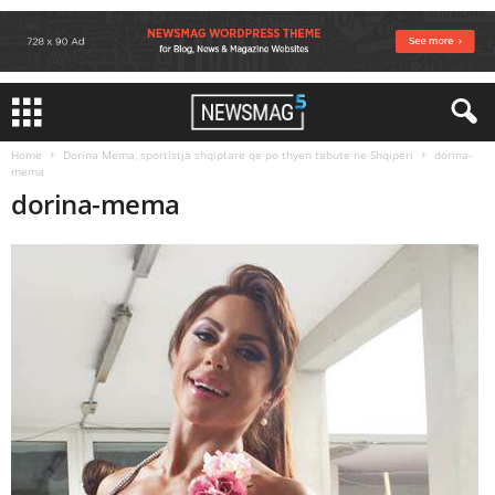
Home
Dorina Mema, sportistja shqiptare qe po thyen tabute ne Shqiperi
dorina-
mema
dorina-mema