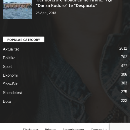
“Danza Kuduro” te “Despacito”
25 April, 2018
POPULAR CATEGORY
2611
Aktualitet
702
Politike
477
Sport
306
Ekonomi
303
ShowBiz
275
Shendetesi
222
Bota
Disclaimer
Privacy
Advertisement
Contact Us