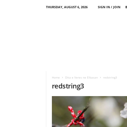
THURSDAY, AUGUST 6, 2026
SIGN IN / JOIN
Home
Dita e Veres ne Elbasan
redstring3
redstring3