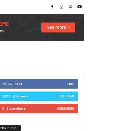
21,925
Fans
LIKE
3,912
Followers
FOLLOW
0
Subscribers
SUBSCRIBE
TOR PICKS