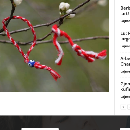
Beri
lart!
Lajme
Lu: 
larg
Lajme
Arbe
Cha
Lajme
Gjob
kufi
Lajme