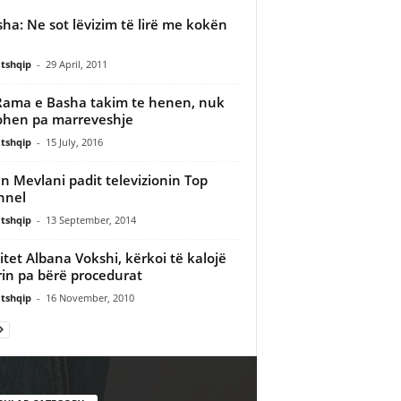
sha: Ne sot lëvizim të lirë me kokën
tshqip
-
29 April, 2011
Rama e Basha takim te henen, nuk
ohen pa marreveshje
tshqip
-
15 July, 2016
n Mevlani padit televizionin Top
nnel
tshqip
-
13 September, 2014
itet Albana Vokshi, kërkoi të kalojë
rin pa bërë procedurat
tshqip
-
16 November, 2010