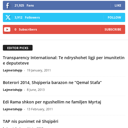
21,925
Fans
LIKE
3,912
Followers
FOLLOW
0
Subscribers
SUBSCRIBE
EDITOR PICKS
Transparency International: Te ndryshohet ligji per imunitetin
e deputeteve
Lajmetshqip
-
19 January, 2011
Boterori 2014, Shqiperia barazon ne “Qemal Stafa”
Lajmetshqip
-
8 June, 2013
Edi Rama shkon per ngushellim ne familjen Myrtaj
Lajmetshqip
-
13 February, 2011
TAP nis punimet në Shqipëri