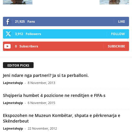
21,925
Fans
LIKE
3,912
Followers
FOLLOW
0
Subscribers
SUBSCRIBE
EDITOR PICKS
Jeni ndare nga partneri? Ja si ta perballoni.
Lajmetshqip
-
8 November, 2013
Shqiperia humbet 4 pozicione ne renditjen e FIFA-s
Lajmetshqip
-
6 November, 2015
Ekspozohen ne Muzeun Kombëtar, shpata e përkrenarja e
Skënderbeut
Lajmetshqip
-
22 November, 2012