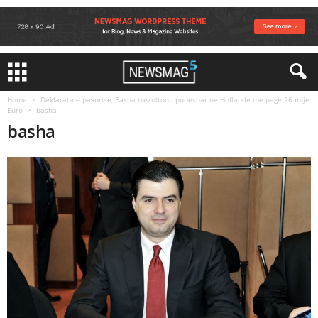
Home
Deklarata e pasurise, Basha rrezulton i punesuar ne Hollande me page 26 mije
Euro
basha
basha