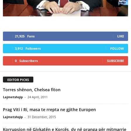
21,925
Fans
LIKE
3,912
Followers
FOLLOW
0
Subscribers
SUBSCRIBE
EDITOR PICKS
Torres shënon, Chelsea fiton
Lajmetshqip
-
24 April, 2011
Prag Viti i Ri, masa te rrepta ne gjithe Europen
Lajmetshqip
-
31 December, 2015
Korrupsion në Gjykatën e Korçës, dy në pranga për mitmarrje