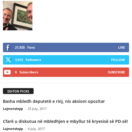
21,925
Fans
LIKE
3,912
Followers
FOLLOW
0
Subscribers
SUBSCRIBE
EDITOR PICKS
Basha mbledh deputetë e rinj, nis aksioni opozitar
Lajmetshqip
-
25 July, 2017
Cfarë u diskutua në mbledhjen e mbyllur të kryesisë së PD-së!
Lajmetshqip
-
4 July, 2017