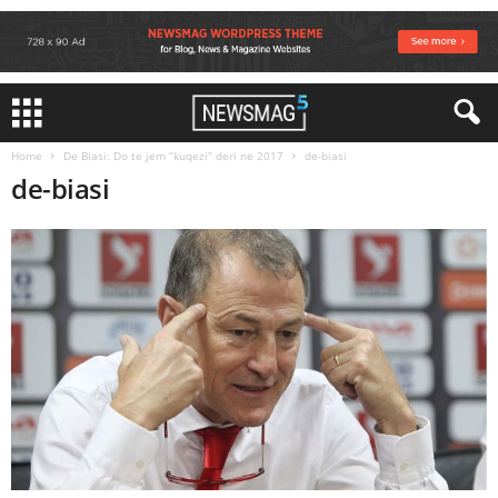
Home
De Biasi: Do te jem “kuqezi” deri ne 2017
de-biasi
de-biasi