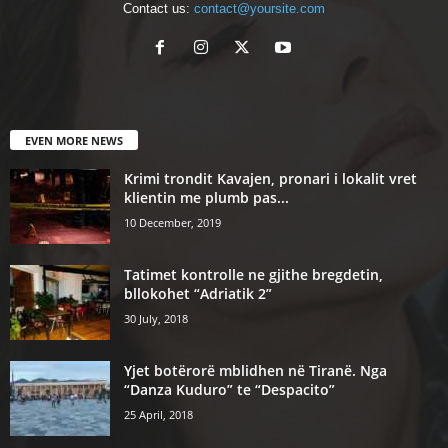
Contact us:
contact@yoursite.com
EVEN MORE NEWS
Krimi trondit Kavajen, pronari i lokalit vret
klientin me plumb pas...
10 December, 2019
Tatimet kontrolle ne gjithe bregdetin,
bllokohet “Adriatik 2”
30 July, 2018
Yjet botërorë mblidhen në Tiranë. Nga
“Danza Kuduro” te “Despacito”
25 April, 2018