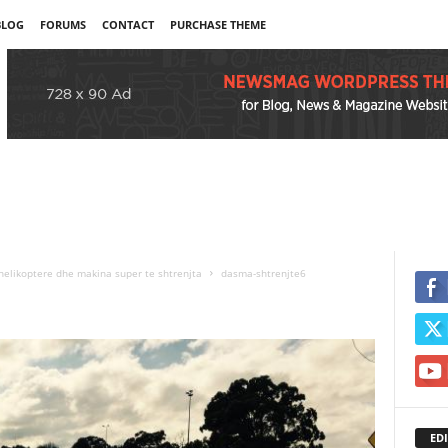
BLOG
FORUMS
CONTACT
PURCHASE THEME
 helikoptere dhe makina super te shtrenjta
dasma-shtrenjte6
EDI