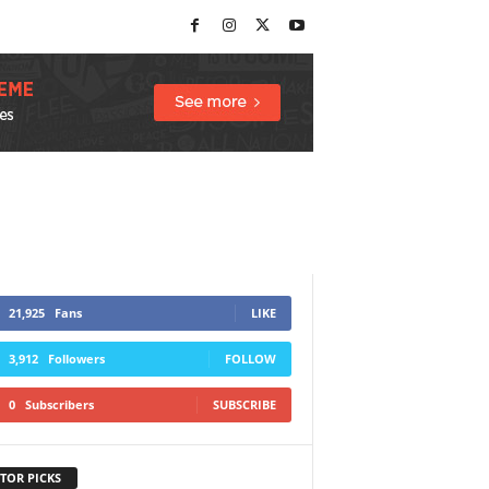
21,925
Fans
LIKE
3,912
Followers
FOLLOW
0
Subscribers
SUBSCRIBE
TOR PICKS