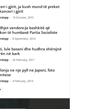
eri i gjirit, ja kush mund të preket
anceri i gjirit
tshqip
-
19 October, 2015
dhjet vendore:Ja bashkitë që
ikon të humbasë Partia Socialiste
tshqip
-
8 September, 2010
ti, lule basani dhe hudhra shërojnë
rën në bark
tshqip
-
24 February, 2011
llonja ne nje pyll ne Japoni, foto
nitese
tshqip
-
4 February, 2014