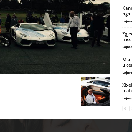
Kanc
nga k
Lajme
Zgje
rrez
Lajme
Mjal
ulce
Lajme
Xixe
mah
Lajme