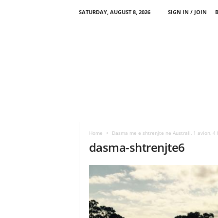
SATURDAY, AUGUST 8, 2026
SIGN IN / JOIN
Home
Dasma me e shtrenjte ne Australi, 1 avion, 4
dasma-shtrenjte6