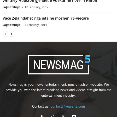
Whitney Houston gjendet e vdekur ne hotelin Hilton
Lajmetshqip
-
12 February, 2012
Vaçe Zela ndahet nga jeta ne moshen 75-vjeçare
Lajmetshqip
-
6 February, 2014
Newsmag is your news, entertainment, music fashion website. We
provide you with the latest breaking news and videos straight from the
entertainment industry.
Contact us:
contact@yoursite.com