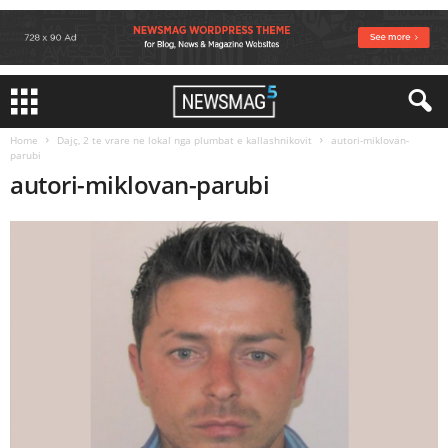
Home
Dajç, 2 te vrare ne lokal nga plumbat e kallashnikovit
autori-miklovan-
parubi
autori-miklovan-parubi