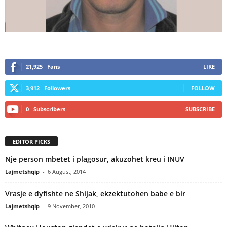
21,925
Fans
LIKE
3,912
Followers
FOLLOW
0
Subscribers
SUBSCRIBE
EDITOR PICKS
Nje person mbetet i plagosur, akuzohet kreu i INUV
Lajmetshqip
-
6 August, 2014
Vrasje e dyfishte ne Shijak, ekzektutohen babe e bir
Lajmetshqip
-
9 November, 2010