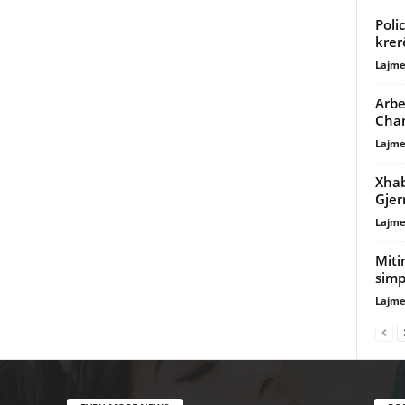
Poli
krer
Lajme
Arbe
Cha
Lajme
Xhab
Gje
Lajme
Miti
simp
Lajme