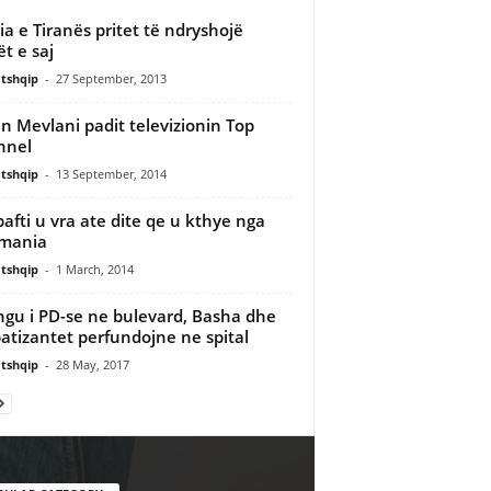
cia e Tiranës pritet të ndryshojë
ët e saj
tshqip
-
27 September, 2013
n Mevlani padit televizionin Top
nnel
tshqip
-
13 September, 2014
afti u vra ate dite qe u kthye nga
rmania
tshqip
-
1 March, 2014
ngu i PD-se ne bulevard, Basha dhe
atizantet perfundojne ne spital
tshqip
-
28 May, 2017