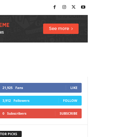
21,925
Fans
LIKE
3,912
Followers
FOLLOW
0
Subscribers
SUBSCRIBE
TOR PICKS