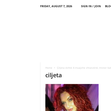
FRIDAY, AUGUST 7, 2026
SIGN IN / JOIN
BLO
Home
Çiljeta është 4-muajshe shtatzënë, mister ba
ciljeta