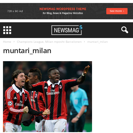
Home
Champions League, Milan mposht Barcelonen
muntari_milan
muntari_milan