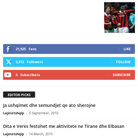
21,925
Fans
LIKE
3,912
Followers
FOLLOW
0
Subscribers
SUBSCRIBE
EDITOR PICKS
Ja ushqimet dhe semundjet qe ato sherojne
Lajmetshqip
-
5 September, 2010
Dita e Veres festohet me aktivitete ne Tirane dhe Elbasan
Lajmetshqip
-
14 March, 2015