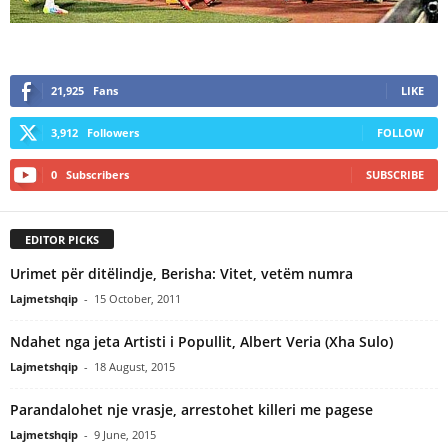
21,925
Fans
LIKE
3,912
Followers
FOLLOW
0
Subscribers
SUBSCRIBE
EDITOR PICKS
Urimet për ditëlindje, Berisha: Vitet, vetëm numra
Lajmetshqip
-
15 October, 2011
Ndahet nga jeta Artisti i Popullit, Albert Veria (Xha Sulo)
Lajmetshqip
-
18 August, 2015
Parandalohet nje vrasje, arrestohet killeri me pagese
Lajmetshqip
-
9 June, 2015