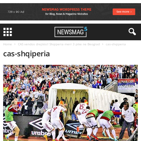
Home
CAS vendos drejtësi! Shqiperia merr 3 pike ne Beograd
cas-shqiperia
cas-shqiperia