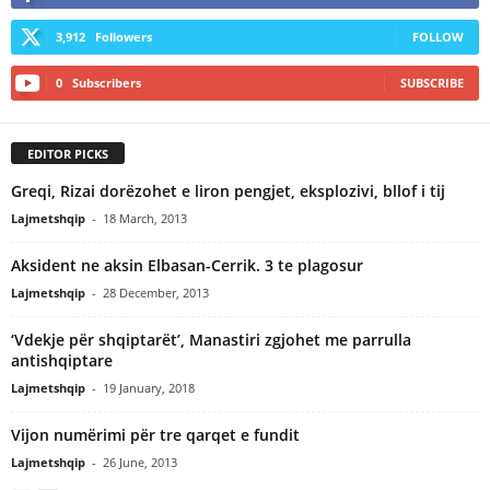
3,912
Followers
FOLLOW
0
Subscribers
SUBSCRIBE
EDITOR PICKS
Greqi, Rizai dorëzohet e liron pengjet, eksplozivi, bllof i tij
Lajmetshqip
-
18 March, 2013
Aksident ne aksin Elbasan-Cerrik. 3 te plagosur
Lajmetshqip
-
28 December, 2013
‘Vdekje për shqiptarët’, Manastiri zgjohet me parrulla
antishqiptare
Lajmetshqip
-
19 January, 2018
Vijon numërimi për tre qarqet e fundit
Lajmetshqip
-
26 June, 2013