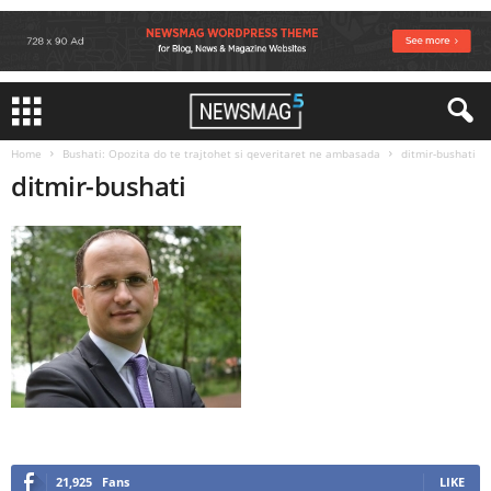
Home
Bushati: Opozita do te trajtohet si qeveritaret ne ambasada
ditmir-bushati
ditmir-bushati
21,925
Fans
LIKE