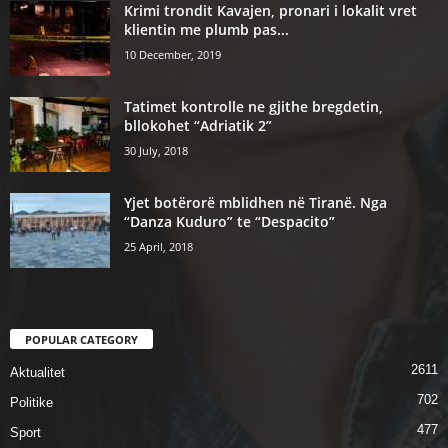
Krimi trondit Kavajen, pronari i lokalit vret
klientin me plumb pas...
10 December, 2019
Tatimet kontrolle ne gjithe bregdetin,
bllokohet “Adriatik 2”
30 July, 2018
Yjet botërorë mblidhen në Tiranë. Nga
“Danza Kuduro” te “Despacito”
25 April, 2018
POPULAR CATEGORY
2611
Aktualitet
702
Politike
477
Sport