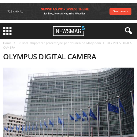
Home
Bruksel, shqiptaret protestojne per dhunen ne Maqedoni
OLYMPUS DIGITAL
CAMERA
OLYMPUS DIGITAL CAMERA