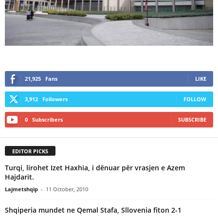
21,925
Fans
LIKE
3,912
Followers
FOLLOW
0
Subscribers
SUBSCRIBE
EDITOR PICKS
Turqi, lirohet Izet Haxhia, i dënuar për vrasjen e Azem
Hajdarit.
Lajmetshqip
-
11 October, 2010
Shqiperia mundet ne Qemal Stafa, Sllovenia fiton 2-1