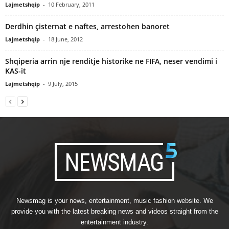
Lajmetshqip
-
10 February, 2011
Derdhin çisternat e naftes, arrestohen banoret
Lajmetshqip
-
18 June, 2012
Shqiperia arrin nje renditje historike ne FIFA, neser vendimi i
KAS-it
Lajmetshqip
-
9 July, 2015
Newsmag is your news, entertainment, music fashion website. We
provide you with the latest breaking news and videos straight from the
entertainment industry.