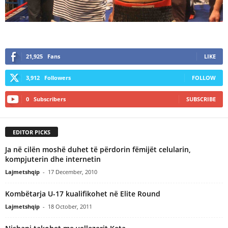
21,925
Fans
LIKE
3,912
Followers
FOLLOW
0
Subscribers
SUBSCRIBE
EDITOR PICKS
Ja në cilën moshë duhet të përdorin fëmijët celularin,
kompjuterin dhe internetin
Lajmetshqip
-
17 December, 2010
Kombëtarja U-17 kualifikohet në Elite Round
Lajmetshqip
-
18 October, 2011