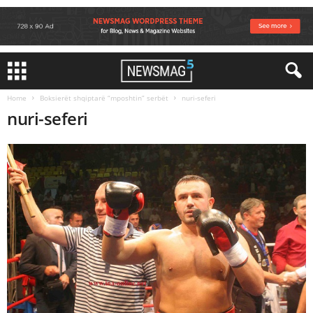
Home
Boksierët shqiptarë “mposhtin” serbët
nuri-seferi
nuri-seferi