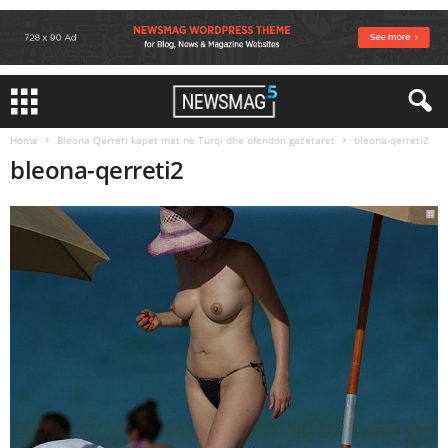
Home
Bleona Qerreti kapet mat ne Turqi dhe ofendon gazetaret
bleona-qerreti2
bleona-qerreti2