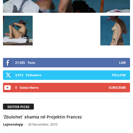
21,925
Fans
LIKE
3,912
Followers
FOLLOW
0
Subscribers
SUBSCRIBE
EDITOR PICKS
‘Zbulohet’ xhamia në Projektin Francez
Lajmetshqip
-
20 November, 2010