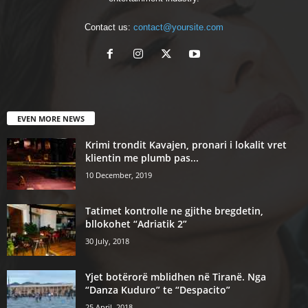
Contact us:
contact@yoursite.com
EVEN MORE NEWS
Krimi trondit Kavajen, pronari i lokalit vret
klientin me plumb pas...
10 December, 2019
Tatimet kontrolle ne gjithe bregdetin,
bllokohet “Adriatik 2”
30 July, 2018
Yjet botërorë mblidhen në Tiranë. Nga
“Danza Kuduro” te “Despacito”
25 April, 2018