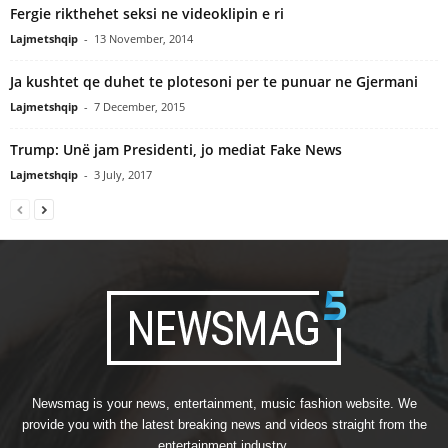
Fergie rikthehet seksi ne videoklipin e ri
Lajmetshqip
-
13 November, 2014
Ja kushtet qe duhet te plotesoni per te punuar ne Gjermani
Lajmetshqip
-
7 December, 2015
Trump: Unë jam Presidenti, jo mediat Fake News
Lajmetshqip
-
3 July, 2017
Newsmag is your news, entertainment, music fashion website. We
provide you with the latest breaking news and videos straight from the
entertainment industry.