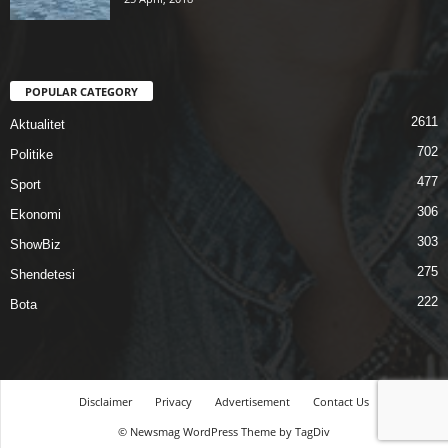
POPULAR CATEGORY
2611
Aktualitet
702
Politike
477
Sport
306
Ekonomi
303
ShowBiz
275
Shendetesi
222
Bota
Disclaimer
Privacy
Advertisement
Contact Us
© Newsmag WordPress Theme by TagDiv