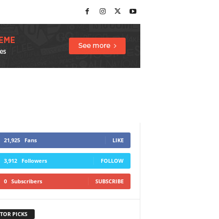
21,925
Fans
LIKE
3,912
Followers
FOLLOW
0
Subscribers
SUBSCRIBE
TOR PICKS