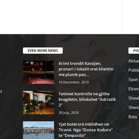
EVEN MORE NEWS
PO
Aktual
Krimi trondit Kavajen,
pronari i lokalit vret klientin
Politi
me plumb pas...
Sport
10 December, 2019
Ekon
st
Tatimet kontrolle ne gjithe
Show
bregdetin, bllokohet “Adriatik
2”
Shend
30 July, 2018
Bota
Yjet botërorë mblidhen në
Tiranë. Nga “Danza Kuduro”
te “Despacito”