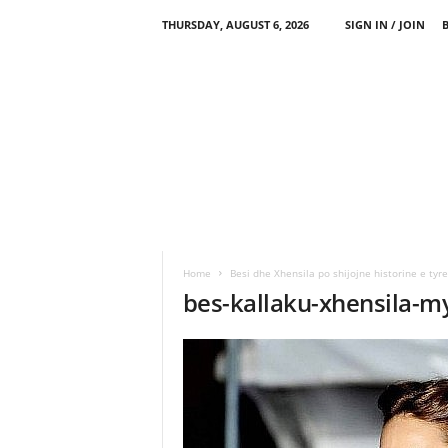
THURSDAY, AUGUST 6, 2026
SIGN IN / JOIN
Home
Besi dhe Xhensila po shijojne historine e tyr
bes-kallaku-xhensila-m