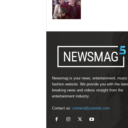
Newsmag is your news, entertainment, music
fashion website. We provide you with the late
breaking news and videos straight from the
entertainment industry.
Contact us:
contact@yoursite.com