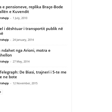
ja e pensioneve, replika Braçe-Bode
allën e Kuvendit
tshqip
-
1 July, 2010
l i dështuar i transportit publik në
në
tshqip
-
24 January, 2014
a ndahet nga Arioni, motra e
hellon
tshqip
-
27 May, 2014
Telegraph: De Biasi, trajneri i 5-te me
re ne bote
tshqip
-
12 November, 2015