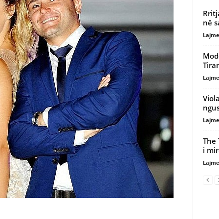
Rrit
në s
Lajme
Mode
Tira
Lajme
Viol
ngus
Lajme
The 
i mi
Lajme