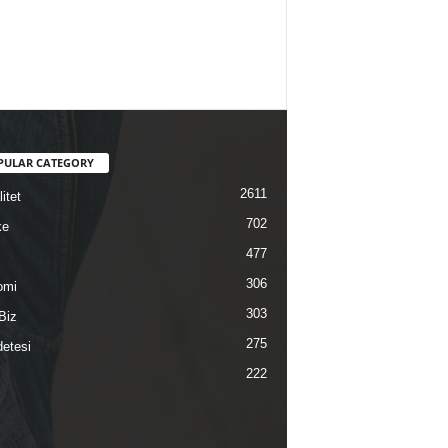
PULAR CATEGORY
2611
itet
702
ke
477
306
omi
303
Biz
275
etesi
222