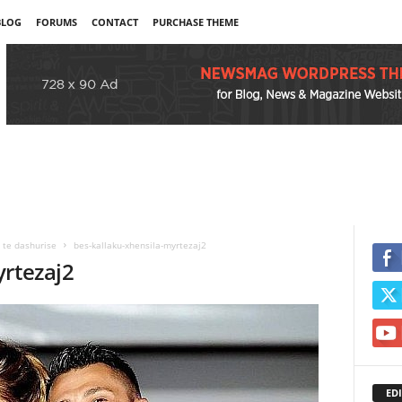
BLOG
FORUMS
CONTACT
PURCHASE THEME
e te dashurise
bes-kallaku-xhensila-myrtezaj2
yrtezaj2
EDI