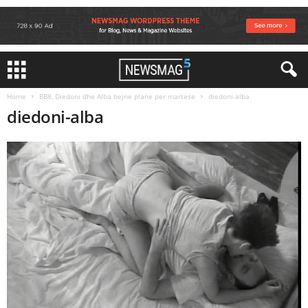
Home
BB8, Diedoni dhe Alba bejne plane per martese
diedoni-alba
diedoni-alba