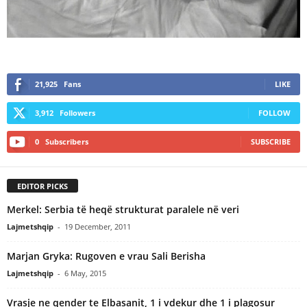
21,925
Fans
LIKE
3,912
Followers
FOLLOW
0
Subscribers
SUBSCRIBE
EDITOR PICKS
Merkel: Serbia të heqë strukturat paralele në veri
Lajmetshqip
-
19 December, 2011
Marjan Gryka: Rugoven e vrau Sali Berisha
Lajmetshqip
-
6 May, 2015
Vrasje ne qender te Elbasanit, 1 i vdekur dhe 1 i plagosur